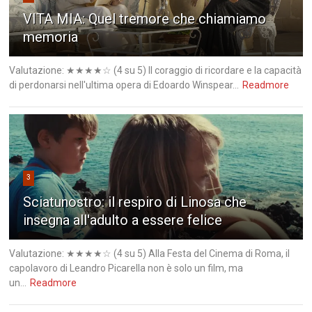
VITA MIA: Quel tremore che chiamiamo
memoria
Valutazione: ★★★★☆ (4 su 5) Il coraggio di ricordare e la capacità
di perdonarsi nell'ultima opera di Edoardo Winspear...
Readmore
3
Sciatunostro: il respiro di Linosa che
insegna all'adulto a essere felice
Valutazione: ★★★★☆ (4 su 5) Alla Festa del Cinema di Roma, il
capolavoro di Leandro Picarella non è solo un film, ma
un...
Readmore