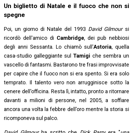
Un biglietto di Natale e il fuoco che non si
spegne
Poi, un giorno di Natale del 1993
David Gilmour
si
ricordò dell'amico di
Cambridge
, dei pub nebbiosi
degli anni Sessanta. Lo chiamò sull'
Astoria
, quella
casa-studio galleggiante sul
Tamigi
che sembra un
vascello di fantasmi. Bastarono tre frasi improvvisate
per capire che il fuoco non si era spento. Si era solo
temprato. Il talento vero non arrugginisce sotto la
cenere dell'officina. Resta lì, intatto, pronto a ritornare
davanti a milioni di persone, nel 2005, a soffiare
ancora una volta la febbre dell'oro mentre la storia si
ricomponeva sul palco.
David Gilmour
ha scritto che
Dick Parry
era "
una