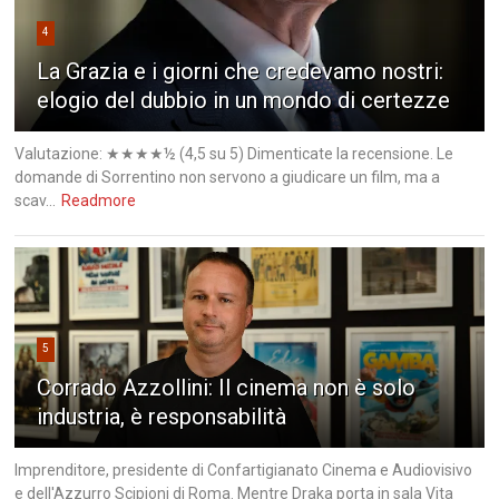
4
La Grazia e i giorni che credevamo nostri:
elogio del dubbio in un mondo di certezze
Valutazione: ★★★★½ (4,5 su 5) Dimenticate la recensione. Le
domande di Sorrentino non servono a giudicare un film, ma a
scav...
Readmore
5
Corrado Azzollini: Il cinema non è solo
industria, è responsabilità
Imprenditore, presidente di Confartigianato Cinema e Audiovisivo
e dell'Azzurro Scipioni di Roma. Mentre Draka porta in sala Vita