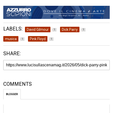
LABELS:
David Gilmour
Dick Parry
1
1
musica
Pink Floyd
1
1
SHARE:
COMMENTS
BLOGGER