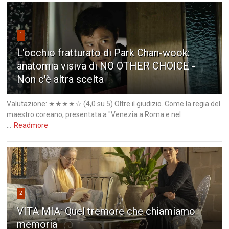
1
L'occhio fratturato di Park Chan-wook:
anatomia visiva di NO OTHER CHOICE -
Non c'è altra scelta
Valutazione: ★★★★☆ (4,0 su 5) Oltre il giudizio. Come la regia del
maestro coreano, presentata a "Venezia a Roma e nel
...
Readmore
2
VITA MIA: Quel tremore che chiamiamo
memoria