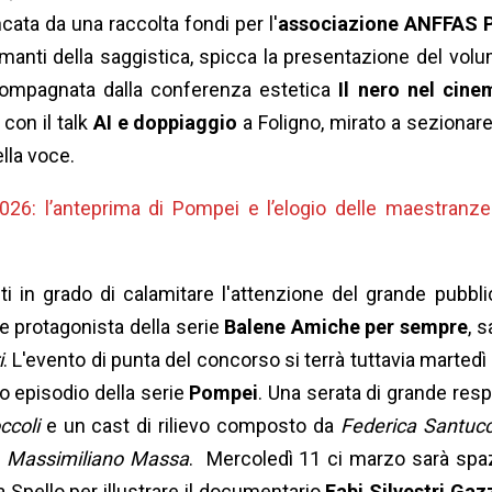
ancata da una raccolta fondi per l'
associazione ANFFAS 
amanti della saggistica, spicca la presentazione del vol
compagnata dalla conferenza estetica
Il nero nel cine
con il talk
AI e doppiaggio
a Foligno, mirato a sezionare
ella voce.
026: l’anteprima di Pompei e l’elogio delle maestranze.
i in grado di calamitare l'attenzione del grande pubbli
e e protagonista della serie
Balene Amiche per sempre
, s
i
. L'evento di punta del concorso si terrà tuttavia martedì
o episodio della serie
Pompei
. Una serata di grande resp
ccoli
e un cast di rilievo composto da
Federica Santucc
e
Massimiliano Massa
. Mercoledì 11 ci marzo sarà spa
 a Spello per illustrare il documentario
Fabi Silvestri Gaz