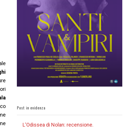
ale
ghi
ure
ori
ala
aco
Post in evidenza
eme
ine
L'Odissea di Nolan: recensione.