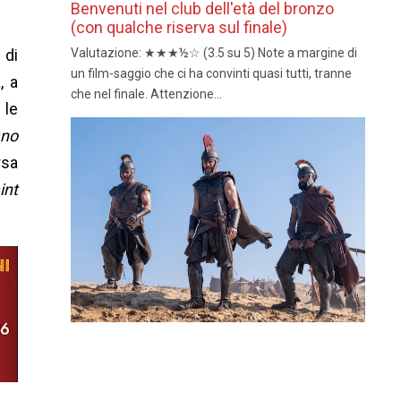
Benvenuti nel club dell'età del bronzo
(con qualche riserva sul finale)
Valutazione: ★★★½☆ (3.5 su 5) Note a margine di
 di
un film-saggio che ci ha convinti quasi tutti, tranne
a
, a
che nel finale. Attenzione...
 le
ano
rsa
int