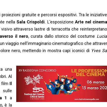
 proiezioni gratuite e percorsi espositivi. Tra le iniziative
ate nella
Sala Crispoldi
. L'esposizione
Arte nel cinem
 visivo attraverso lastre di terracotta che reinterpretano
averso il nero
, curata dallo storico del costume
Luci
 un viaggio nell'immaginario cinematografico che attrave
colore nero, mettendo in mostra capi iconici di
Yves Sa
ta una
bri. Al
l film
Il
à sulle
a 1
a
o, è la