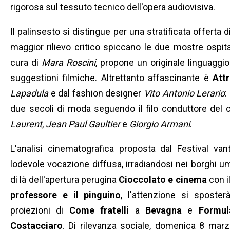
rigorosa sul tessuto tecnico dell'opera audiovisiva.
Il palinsesto si distingue per una stratificata offerta di
maggior rilievo critico spiccano le due mostre ospit
cura di
Mara Roscini
, propone un originale linguaggio
suggestioni filmiche. Altrettanto affascinante è
Attr
Lapadula
e dal fashion designer
Vito Antonio Lerario
:
due secoli di moda seguendo il filo conduttore del 
Laurent
,
Jean Paul Gaultier
e
Giorgio Armani
.
L'analisi cinematografica proposta dal Festival van
lodevole vocazione diffusa, irradiandosi nei borghi um
di là dell'apertura perugina
Cioccolato e cinema
con i
professore e il pinguino
, l'attenzione si sposter
proiezioni di
Come fratelli
a
Bevagna
e
Formul
Costacciaro
. Di rilevanza sociale, domenica 8 marz