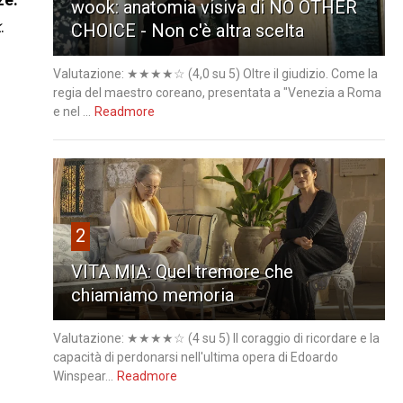
wook: anatomia visiva di NO OTHER
k
.
CHOICE - Non c'è altra scelta
Valutazione: ★★★★☆ (4,0 su 5) Oltre il giudizio. Come la
regia del maestro coreano, presentata a "Venezia a Roma
e nel ...
Readmore
2
VITA MIA: Quel tremore che
chiamiamo memoria
Valutazione: ★★★★☆ (4 su 5) Il coraggio di ricordare e la
capacità di perdonarsi nell'ultima opera di Edoardo
Winspear...
Readmore