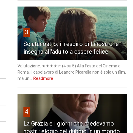
3
Sciatunostro: il respiro di Linosa che
insegna all'adulto a essere felice
Valutazione: ★★★★☆ (4 su 5) Alla Festa del Cinema di
Roma, il capolavoro di Leandro Picarella non è solo un film,
ma un...
Readmore
4
La Grazia e i giorni che credevamo
nostri: elogio del dubbio in un mondo