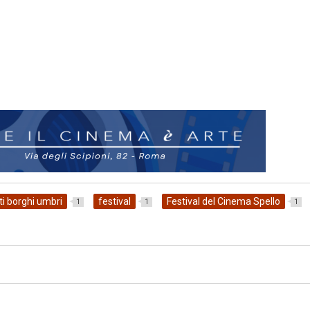
ti borghi umbri
festival
Festival del Cinema Spello
1
1
1