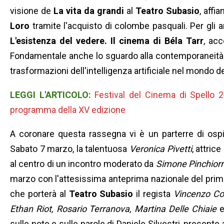
visione de
La vita da grandi
al
Teatro Subasio
, affi
Loro
tramite l'acquisto di colombe pasquali. Per gli 
L'esistenza del vedere. Il cinema di Béla Tarr
, ac
Fondamentale anche lo sguardo alla contemporaneità 
trasformazioni dell'intelligenza artificiale nel mondo d
LEGGI L'ARTICOLO:
Festival del Cinema di Spello 2
programma della XV edizione
A coronare questa rassegna vi è un parterre di ospit
Sabato 7 marzo, la talentuosa
Veronica Pivetti
, attric
al centro di un incontro moderato da
Simone Pinchiorr
marzo con l'attesissima anteprima nazionale del prim
che porterà al
Teatro Subasio
il regista
Vincenzo Co
Ethan Riot, Rosario Terranova, Martina Delle Chiaie
sulle note e sulle parole di Daniele Silvestri, presente