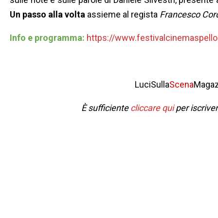
Un passo alla volta
assieme al regista
Francesco Cor
Info e programma:
https://www.festivalcinemaspell
LuciSulla
Scena
Magaz
È sufficiente
cliccare qui
per iscrive