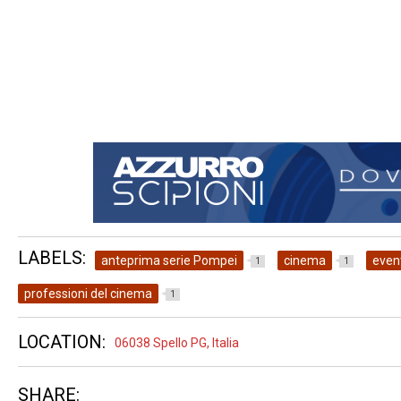
LABELS:
anteprima serie Pompei
cinema
even
1
1
professioni del cinema
1
LOCATION:
06038 Spello PG, Italia
SHARE: