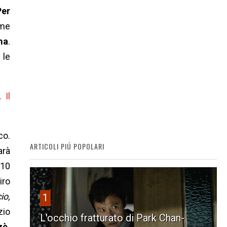
Per
ume
ma
.
 le
 Il
co.
ARTICOLI PIÚ POPOLARI
arà
 10
iro
io,
1
zio
L'occhio fratturato di Park Chan-
zè.