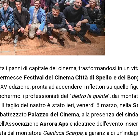
 i panni di capitale del cinema, trasformandosi in un vit
a kermesse
Festival del Cinema Città di Spello e dei Bor
 XV edizione, pronta ad accendere i riflettori su quelle fig
chermo: i professionisti del "
dietro le quinte
", dai montat
l taglio del nastro è stato ieri, venerdì 6 marzo, nella
S
ibattezzato
Palazzo del Cinema
, alla presenza del sind
dell'Associazione
Aurora Aps
e ideatrice dell'evento insi
rmata dal montatore
Gianluca Scarpa
, a garanzia di un'indag