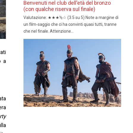
Benvenuti nel club dell'età del bronzo
(con qualche riserva sul finale)
Valutazione: ★★★½☆ (3.5 su 5) Note a margine di
un film-saggio che ci ha convinti quasi tutti, tranne
che nel finale. Attenzione...
ati
o a
ata
era
rty
lla