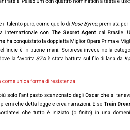
 entrate al Palladium con quattro nomination a testa e usc
e il talento puro, come quello di
Rose Byrne
, premiata per
ma internazionale con
The Secret Agent
dal Brasile. 
che ha conquistato la doppietta Miglior Opera Prima e Migl
ell'indie è in buone mani. Sorpresa invece nella catego
 dove la favorita
SZA
è stata battuta sul filo di lana da
Ka
a come unica forma di resistenza
iù solo l'antipasto scanzonato degli Oscar che si teneva
 premi che detta legge e crea narrazioni. E se
Train Dre
icordatevi che tutto è iniziato (o finito) in una domen