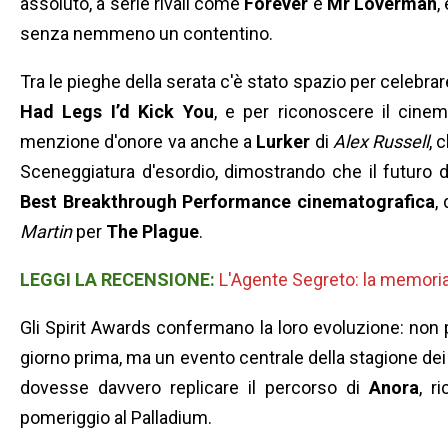
assoluto, a serie rivali come
Forever
e
Mr Loverman
,
senza nemmeno un contentino.
Tra le pieghe della serata c'è stato spazio per celebrar
Had Legs I’d Kick You
, e per riconoscere il cine
menzione d'onore va anche a
Lurker
di
Alex Russell
, 
Sceneggiatura d'esordio, dimostrando che il futuro d
Best Breakthrough Performance cinematografica
,
Martin
per
The Plague
.
LEGGI LA RECENSIONE:
L'Agente Segreto: la memori
Gli Spirit Awards confermano la loro evoluzione: non p
giorno prima, ma un evento centrale della stagione dei
dovesse davvero replicare il percorso di
Anora
, r
pomeriggio al Palladium.