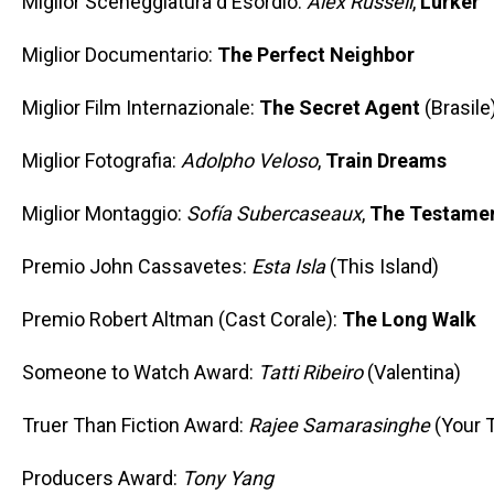
Miglior Sceneggiatura d'Esordio:
Alex Russell
,
Lurker
Miglior Documentario:
The Perfect Neighbor
Miglior Film Internazionale:
The Secret Agent
(Brasile
Miglior Fotografia:
Adolpho Veloso
,
Train Dreams
Miglior Montaggio:
Sofía Subercaseaux
,
The Testamen
Premio John Cassavetes:
Esta Isla
(This Island)
Premio Robert Altman (Cast Corale):
The Long Walk
Someone to Watch Award:
Tatti Ribeiro
(Valentina)
Truer Than Fiction Award:
Rajee Samarasinghe
(Your 
Producers Award:
Tony Yang