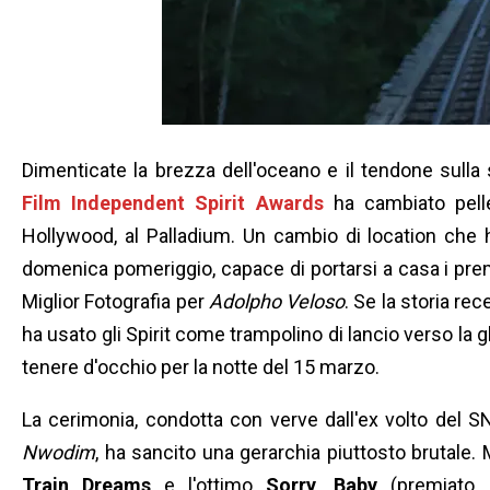
Dimenticate la brezza dell'oceano e il tendone sulla
Film Independent Spirit Awards
ha cambiato pelle
Hollywood, al Palladium. Un cambio di location che 
domenica pomeriggio, capace di portarsi a casa i premi
Miglior Fotografia per
Adolpho Veloso
. Se la storia re
ha usato gli Spirit come trampolino di lancio verso la gl
tenere d'occhio per la notte del 15 marzo.
La cerimonia, condotta con verve dall'ex volto del 
Nwodim
, ha sancito una gerarchia piuttosto brutale.
Train Dreams
e l'ottimo
Sorry, Baby
(premiato 