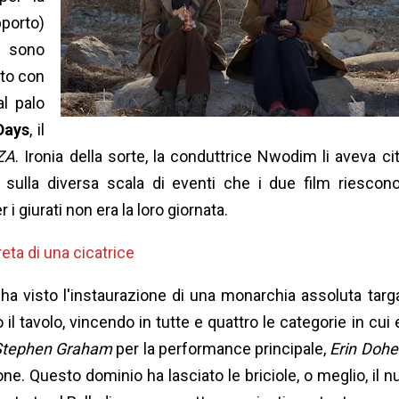
porto)
i sono
ato con
al palo
Days
, il
ZA
. Ironia della sorte, la conduttrice Nwodim li aveva cit
sulla diversa scala di eventi che i due film riescon
 giurati non era la loro giornata.
eta di una cicatrice
ne ha visto l'instaurazione di una monarchia assoluta targ
 il tavolo, vincendo in tutte e quattro le categorie in cui 
Stephen Graham
per la performance principale,
Erin Dohe
ne. Questo dominio ha lasciato le briciole, o meglio, il nu