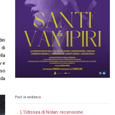
dei
 di
lla
y
e
rso
 da
Post in evidenza
L'Odissea di Nolan: recensione.