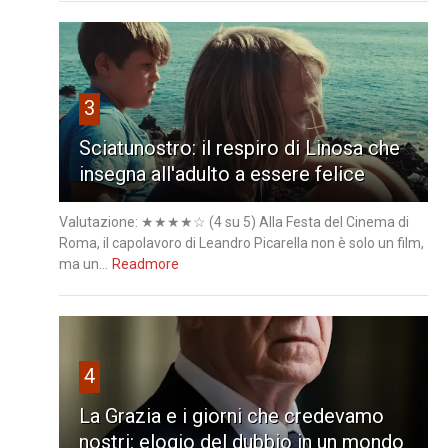
3
Sciatunostro: il respiro di Linosa che
insegna all'adulto a essere felice
Valutazione: ★★★★☆ (4 su 5) Alla Festa del Cinema di
Roma, il capolavoro di Leandro Picarella non è solo un film,
ma un...
Readmore
4
La Grazia e i giorni che credevamo
nostri: elogio del dubbio in un mondo