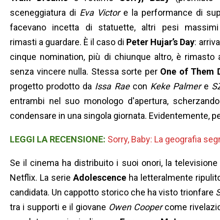
sceneggiatura di
Eva Victor
e la performance di sup
facevano incetta di statuette, altri pesi massim
rimasti a guardare. È il caso di
Peter Hujar’s Day
: arriv
cinque nomination, più di chiunque altro, è rimasto 
senza vincere nulla. Stessa sorte per
One of Them 
progetto prodotto da
Issa Rae
con
Keke Palmer
e
S
entrambi nel suo monologo d'apertura, scherzando 
condensare in una singola giornata. Evidentemente, per i
LEGGI LA RECENSIONE:
Sorry, Baby: La geografia segr
Se il cinema ha distribuito i suoi onori, la televisio
Netflix. La serie
Adolescence
ha letteralmente ripulito
candidata. Un cappotto storico che ha visto trionfare
tra i supporti e il giovane
Owen Cooper
come rivelazio