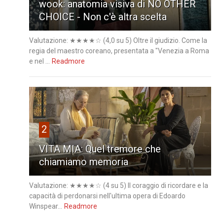
wook: anatomia visiva di NO OTHER
CHOICE - Non c'è altra scelta
Valutazione: ★★★★☆ (4,0 su 5) Oltre il giudizio. Come la
regia del maestro coreano, presentata a "Venezia a Roma
e nel ...
Readmore
2
VITA MIA: Quel tremore che
chiamiamo memoria
Valutazione: ★★★★☆ (4 su 5) Il coraggio di ricordare e la
capacità di perdonarsi nell'ultima opera di Edoardo
Winspear...
Readmore