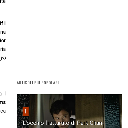
ite
If I
Una
ior
ria
yo
ARTICOLI PIÚ POPOLARI
 il
ams
ica
1
L'occhio fratturato di Park Chan-