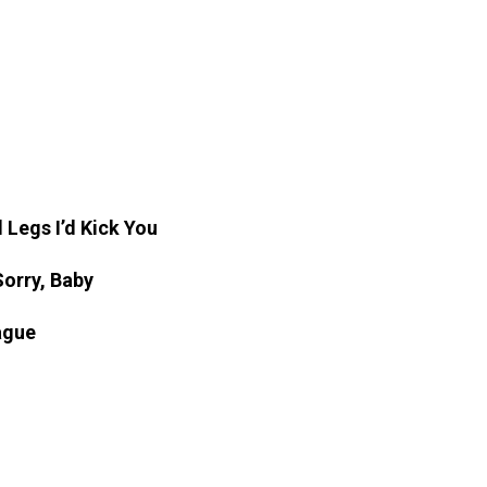
d Legs I’d Kick You
Sorry, Baby
ague