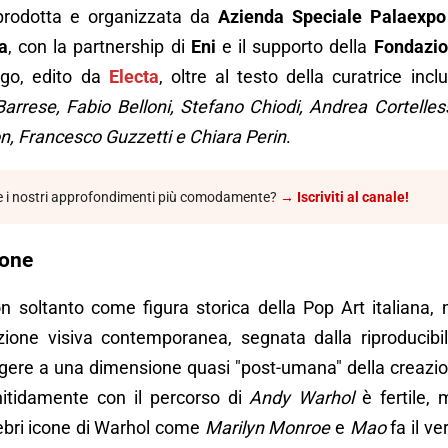
, prodotta e organizzata da
Azienda Speciale Palaexpo
ia
, con la partnership di
Eni
e il supporto della
Fondazi
logo, edito da
Electa
, oltre al testo della curatrice incl
arrese, Fabio Belloni, Stefano Chiodi, Andrea Cortelles
on, Francesco Guzzetti e Chiara Perin
.
e i nostri approfondimenti più comodamente?
→ Iscriviti al canale!
ione
 soltanto come figura storica della Pop Art italiana,
ione visiva contemporanea, segnata dalla riproducibil
ungere a una dimensione quasi "post-umana" della creazi
 nitidamente con il percorso di
Andy Warhol
è fertile, 
elebri icone di Warhol come
Marilyn Monroe
e
Mao
fa il ve