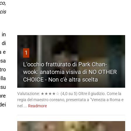
co,
cis
 in
 di
a e
1
osa
L'occhio fratturato di Park Chan-
tro
wook: anatomia visiva di NO OTHER
lla
CHOICE - Non c'è altra scelta
 su
Valutazione: ★★★★☆ (4,0 su 5) Oltre il giudizio. Come la
ore
regia del maestro coreano, presentata a "Venezia a Roma e
dei
nel ...
Readmore