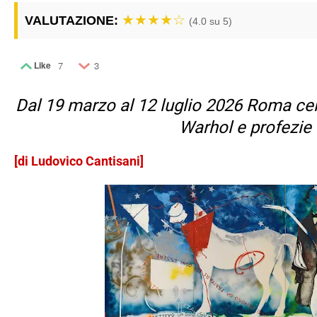
★★★★☆
VALUTAZIONE:
(4.0 su 5)
Like
7
3
Dal 19 marzo al 12 luglio 2026 Roma cel
Warhol e profezie 
[di Ludovico Cantisani]