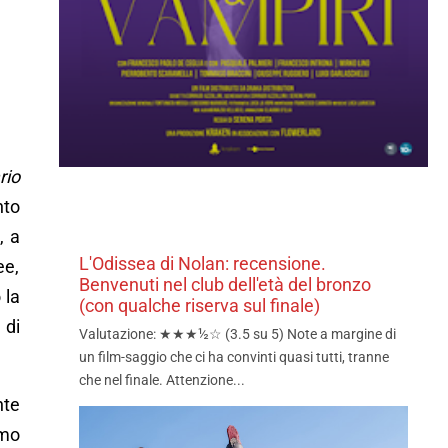
rio
nto
, a
L'Odissea di Nolan: recensione.
ee,
Benvenuti nel club dell'età del bronzo
 la
(con qualche riserva sul finale)
 di
Valutazione: ★★★½☆ (3.5 su 5) Note a margine di
un film-saggio che ci ha convinti quasi tutti, tranne
che nel finale. Attenzione...
nte
imo