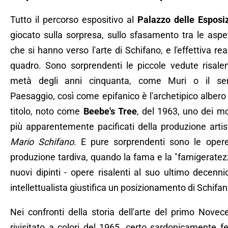
Tutto il percorso espositivo al
Palazzo delle Esposiz
giocato sulla sorpresa, sullo sfasamento tra le aspe
che si hanno verso l'arte di Schifano, e l'effettiva rea
quadro. Sono sorprendenti le piccole vedute risalen
metà degli anni cinquanta, come Muri o il se
Paesaggio, così come epifanico è l'archetipico alber
titolo, noto come
Beebe's Tree
, del 1963, uno dei m
più apparentemente pacificati della produzione artis
Mario Schifano
. E pure sorprendenti sono le opere
produzione tardiva, quando la fama e la "famigeratezz
nuovi dipinti - opere risalenti al suo ultimo decenn
intellettualista giustifica un posizionamento di Schif
Nei confronti della storia dell'arte del primo Nov
rivisitato a colori del 1965, certo sardonicamente 