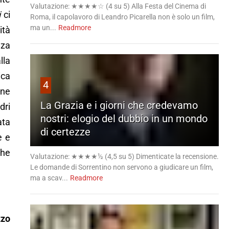
Valutazione: ★★★★☆ (4 su 5) Alla Festa del Cinema di
i
ci
Roma, il capolavoro di Leandro Picarella non è solo un film,
ma un...
Readmore
ità
nza
lla
ica
4
une
La Grazia e i giorni che credevamo
dri
nostri: elogio del dubbio in un mondo
ata
di certezze
e e
che
Valutazione: ★★★★½ (4,5 su 5) Dimenticate la recensione.
Le domande di Sorrentino non servono a giudicare un film,
ma a scav...
Readmore
zzo