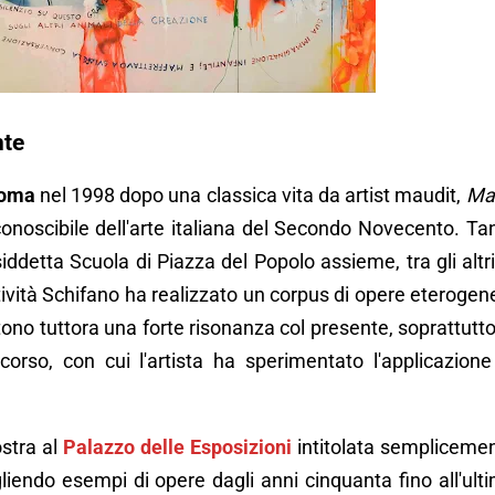
nte
oma
nel 1998 dopo una classica vita da artist maudit,
Ma
conoscibile dell'arte italiana del Secondo Novecento. Ta
siddetta Scuola di Piazza del Popolo assieme, tra gli altri
tività Schifano ha realizzato un corpus di opere eterogen
tono tuttora una forte risonanza col presente, soprattutto
rcorso, con cui l'artista ha sperimentato l'applicazione
stra al
Palazzo delle Esposizioni
intitolata sempliceme
liendo esempi di opere dagli anni cinquanta fino all'ult