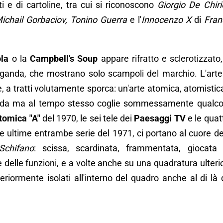
i e di cartoline, tra cui si riconoscono
Giorgio De Chiri
ichail Gorbaciov, Tonino Guerra
e l'
Innocenzo X
di
Fran
la
o la
Campbell's Soup
appare rifratto e sclerotizzato,
ganda, che mostrano solo scampoli del marchio. L'arte
, a tratti volutamente sporca: un'arte atomica, atomistic
redda ma al tempo stesso coglie sommessamente qualc
tomica "A"
del 1970, le sei tele dei
Paesaggi TV
e le quat
e ultime entrambe serie del 1971, ci portano al cuore de
Schifano
: scissa, scardinata, frammentata, giocata
e delle funzioni, e a volte anche su una quadratura ulteri
teriormente isolati all'interno del quadro anche al di là 