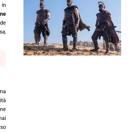
in
one
ude
sa,
 ma
ità
one
mai
rso