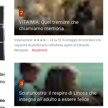
2
VITA MIA: Quel tremore che
chiamiamo memoria
Valutazione: ★★★★☆ (4 su 5) Il coraggio di ricordare e la
capacità di perdonarsi nell'ultima opera di Edoardo
Winspear...
Readmore
dei
smo
3
Sciatunostro: il respiro di Linosa che
insegna all'adulto a essere felice
smo
te