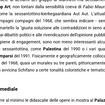
p Art
; non lontani dalla sensibilità coeva di
Fabio Maur
ome la sessantottino-kierkegaardiana Aut Aut. L'attual
Compagni compagni del 1968, che sembra indicare - se
artello la "giusta soluzione alle contraddizioni in seno a
 dibattiti politici e alle rivendicazioni dell'opinione pubbl
 piene di engagement, sono non meno interessanti alc
ie sessantottina, come
Palestina
del 1990 o i vari qua
omparsi
del 1991. Fisicamente e geograficamente colloc
a
del 1968, quasi un murales su tre pareti, pittoricament
vvicina Schifano a certe tonalità coloristiche e temati
imediale
durre al minimo le didascalie delle opere in mostra al
Pala