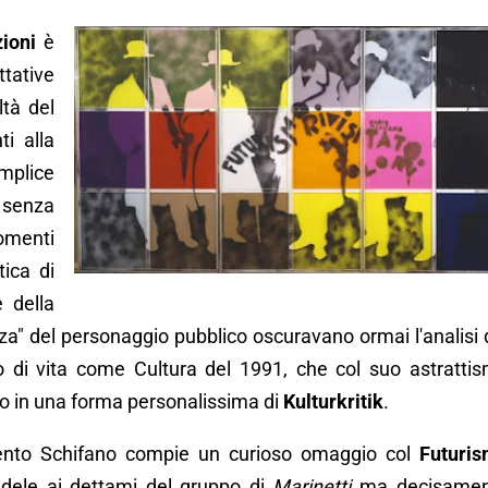
ioni
è
ttative
ltà del
ti alla
mplice
o senza
omenti
tica di
 della
a" del personaggio pubblico oscuravano ormai l'analisi 
io di vita come Cultura del 1991, che col suo astratti
ano in una forma personalissima di
Kulturkritik
.
ecento Schifano compie un curioso omaggio col
Futuri
fedele ai dettami del gruppo di
Marinetti
ma decisamen