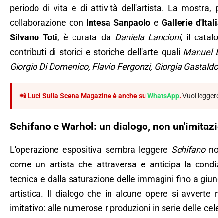
periodo di vita e di attività dell'artista. La mostra
collaborazione con
Intesa Sanpaolo
e
Gallerie d'Ital
Silvano Toti
, è curata da
Daniela Lancioni
; il cata
contributi di storici e storiche dell'arte quali
Manuel B
Giorgio Di Domenico, Flavio Fergonzi, Giorgia Gastald
📲 Luci Sulla Scena Magazine è anche su
WhatsApp
.
Vuoi legger
Schifano e Warhol: un dialogo, non un'imitaz
L'operazione espositiva sembra leggere
Schifano
non
come un artista che attraversa e anticipa la condiz
tecnica e dalla saturazione delle immagini fino a gi
artistica. Il dialogo che in alcune opere si avverte
imitativo: alle numerose riproduzioni in serie delle c