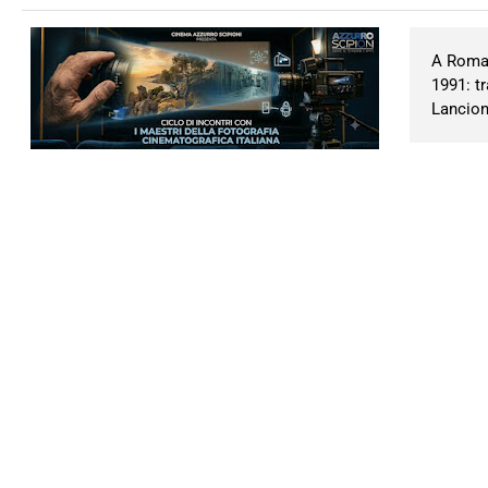
A Roma 
1991: t
Lancion