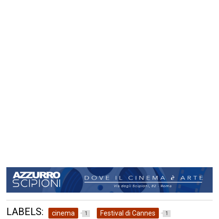
LABELS:
cinema
Festival di Cannes
1
1