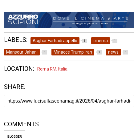
LABELS:
Asghar Farhadi appello
cinema
1
1
Mansour Jahani
Minacce Trump Iran
news
1
1
1
LOCATION:
Roma RM, Italia
SHARE:
COMMENTS
BLOGGER