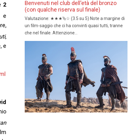
Benvenuti nel club dell'età del bronzo
e
2
(con qualche riserva sul finale)
a e
Valutazione: ★★★½☆ (3.5 su 5) Note a margine di
re,
un film-saggio che ci ha convinti quasi tutti, tranne
che nel finale. Attenzione...
uti
,
, e
tml
vid
mio
zan
ilm