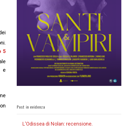
dei
ni.
o 5
ale
e e
one
con
Post in evidenza
L'Odissea di Nolan: recensione.