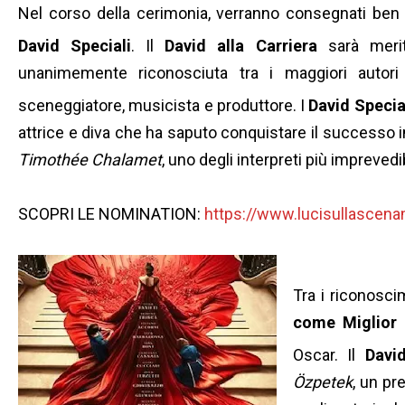
Nel corso della cerimonia, verranno consegnati be
David Speciali
.
Il
David alla Carriera
sarà mer
unanimemente riconosciuta tra i maggiori autori 
sceneggiatore, musicista e produttore.
I
David Specia
attrice e diva che ha saputo conquistare il successo in
Timothée Chalamet
, uno degli interpreti più impreve
SCOPRI LE NOMINATION:
https://www.lucisullascena
Tra i riconosci
come Miglior 
Oscar.
Il
Davi
Özpetek
, un pr