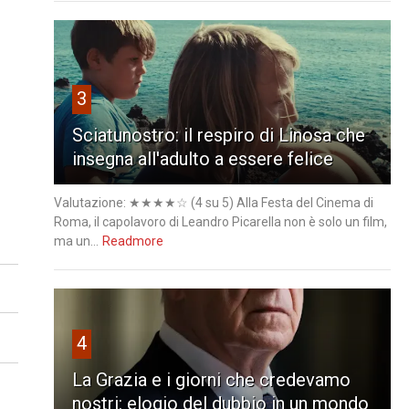
3
Sciatunostro: il respiro di Linosa che
insegna all'adulto a essere felice
Valutazione: ★★★★☆ (4 su 5) Alla Festa del Cinema di
Roma, il capolavoro di Leandro Picarella non è solo un film,
ma un...
Readmore
4
La Grazia e i giorni che credevamo
nostri: elogio del dubbio in un mondo