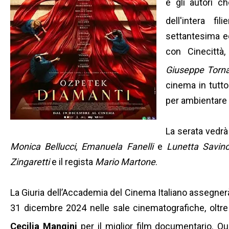
e gli autori c
dell'intera fi
settantesima ed
con Cinecittà
Giuseppe Torna
cinema in tutto 
per ambientare a
La serata vedrà 
Monica Bellucci
,
Emanuela Fanelli
e
Lunetta Savin
Zingaretti
e il regista
Mario Martone
.
La Giuria dell’Accademia del Cinema Italiano assegnerà 21
31 dicembre 2024 nelle sale cinematografiche, oltre
Cecilia Mangini
per il miglior film documentario.
Qu