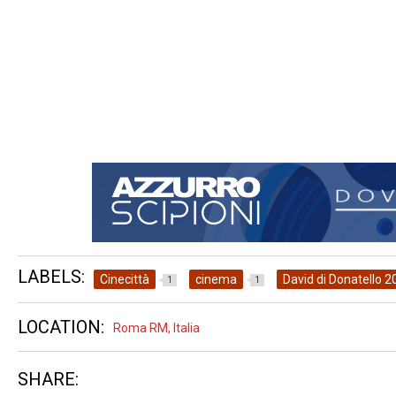
LABELS:
Cinecittà
cinema
David di Donatello 2
1
1
LOCATION:
Roma RM, Italia
SHARE: