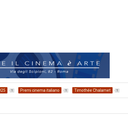
025
Premi cinema italiano
Timothée Chalamet
1
1
1