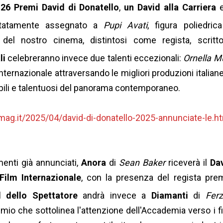
n
26 Premi David di Donatello
,
un David alla Carriera
itatamente assegnato a
Pupi Avati
, figura poliedric
del nostro cinema, distintosi come regista, scritto
li
celebreranno invece due talenti eccezionali:
Ornella M
ternazionale attraversando le migliori produzioni italiane
dibili e talentuosi del panorama contemporaneo.
mag.it/2025/04/david-di-donatello-2025-annunciate-le.h
menti già annunciati,
Anora
di
Sean Baker
riceverà il
Da
Film Internazionale
, con la presenza del regista pre
d dello Spettatore
andrà invece a
Diamanti
di
Fer
emio che sottolinea l'attenzione dell'Accademia verso i f