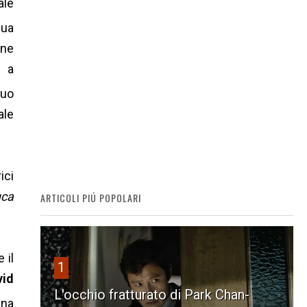
ale
sua
one
a
suo
ale
ici
uca
ARTICOLI PIÚ POPOLARI
 il
1
vid
L'occhio fratturato di Park Chan-
una