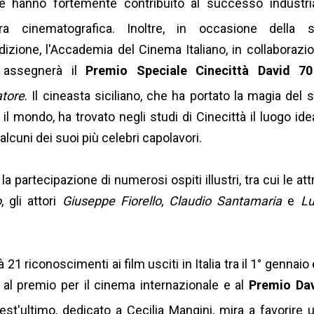
he hanno fortemente contribuito al successo industri
liera cinematografica.
Inoltre, in occasione della 
izione, l'Accademia del Cinema Italiano, in collaborazi
, assegnerà il
Premio Speciale Cinecittà David 70
tore
.
Il cineasta siciliano, che ha portato la magia del 
il mondo, ha trovato negli studi di Cinecittà il luogo ide
lcuni dei suoi più celebri capolavori.
la partecipazione di numerosi ospiti illustri, tra cui le attr
o
, gli attori
Giuseppe Fiorello
,
Claudio Santamaria
e
L
 riconoscimenti ai film usciti in Italia tra il 1° gennaio e
 al premio per il cinema internazionale e al
Premio Da
est'ultimo, dedicato a Cecilia Mangini, mira a favorire 