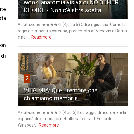
wook: anatomia visiva di NO OTHER
ate
CHOICE - Non c'è altra scelta
sta
Valutazione: ★★★★☆ (4,0 su 5) Oltre il giudizio. Come la
regia del maestro coreano, presentata a "Venezia a Roma
e nel ...
Readmore
con
 di
2
VITA MIA: Quel tremore che
chiamiamo memoria
Valutazione: ★★★★☆ (4 su 5) Il coraggio di ricordare e la
capacità di perdonarsi nell'ultima opera di Edoardo
Winspear...
Readmore