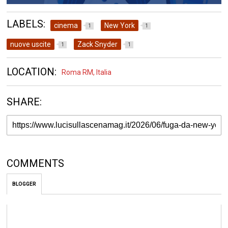
LABELS:
cinema
New York
1
1
nuove uscite
Zack Snyder
1
1
LOCATION:
Roma RM, Italia
SHARE:
COMMENTS
BLOGGER