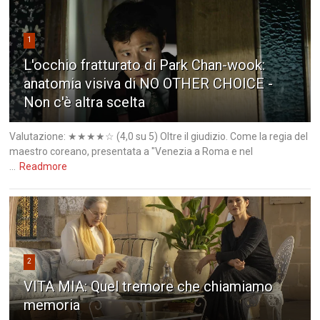
1
L'occhio fratturato di Park Chan-wook:
anatomia visiva di NO OTHER CHOICE -
Non c'è altra scelta
Valutazione: ★★★★☆ (4,0 su 5) Oltre il giudizio. Come la regia del
maestro coreano, presentata a "Venezia a Roma e nel
...
Readmore
2
VITA MIA: Quel tremore che chiamiamo
memoria