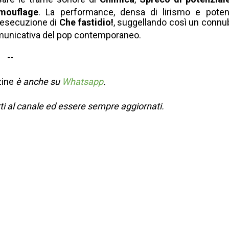
mouflage
.
La performance, densa di lirismo e pote
l'esecuzione di
Che fastidio!
, suggellando così un connu
 comunicativa del pop contemporaneo
.
--
ine
è anche su
Whatsapp
.
rti al canale ed essere sempre aggiornati.