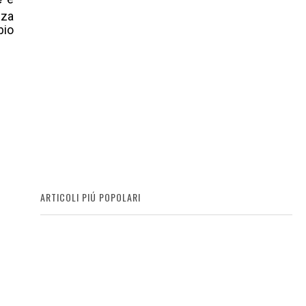
nza
bio
ARTICOLI PIÚ POPOLARI