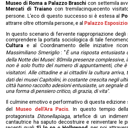
Museo di Roma a Palazzo Braschi
con settemila avv
Mercati di Traiano
con tremilacinquecento visitator
persone
.
L'eco di questo successo si è estesa al
Po
attrarre oltre ottomila persone, e al
Palazzo Esposizi
In questo scenario di fervente riappropriazione degl
comprendere la portata sociologica di tale fenomeno, 
Cultura
e al Coordinamento delle iniziative ricon
Massimiliano Smeriglio
: "
È una risposta entusiasta 
della Notte dei Musei: 80mila presenze complessive, in
non è solo frutto del numero di appuntamenti, che è a
visitatori
.
Alle cittadine e ai cittadini la cultura arriva
dati dei musei Capitolini, in costante crescita negli ult
città hanno raccolto adesioni entusiaste, un segnale di
una forma di pensiero critico, di grazia, di vita"
.
Il culmine emotivo e performativo di questa edizione 
del
Museo dell'Ara Pacis
.
In questo tempio dell
protagonista
Ditonellapiaga
, artefice di un indimen
cantautrice ha saputo decostruire e reinventare le p
recenti quali
Sì lo so
e
Hollywood
, per poi attrave