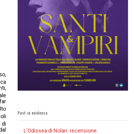
so,
rca
ti,
ale
far
lto
Post in evidenza
soli
 di
dal
L'Odissea di Nolan: recensione.