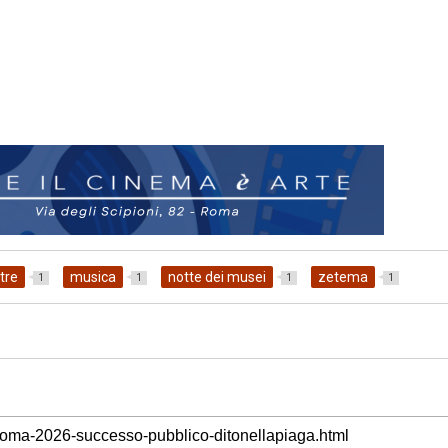
tre
musica
notte dei musei
zetema
1
1
1
1