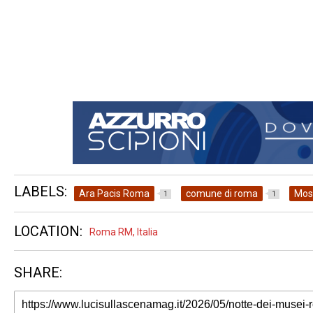
LABELS:
Ara Pacis Roma
comune di roma
Mos
1
1
LOCATION:
Roma RM, Italia
SHARE: