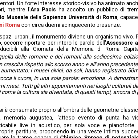
entori
.
Un forte interesse storico-visivo ha animato anch
i, mentre l'
Ara Pacis
ha accolto un pubblico di trem
lo Museale
della
Sapienza Università di Roma
, capace
oni Roma
con circa duemilacinquecento presenze
.
i spazi urbani, il monumento diviene un organismo vivo.
occorre riportare per intero le parole dell'
Assessore a
ducibili alla Giornata della Memoria di Roma Capita
quella delle romane e dei romani alla sedicesima edizi
 crescita rispetto allo scorso anno e all’anno precedent
umentato: i musei civici, da soli, hanno registrato 50m
, tocca il cuore, in una sola parola: emoziona
.
A dimostrarl
imi mesi
.
Tutti gli altri appuntamenti nei luoghi culturali de
 come la cultura sia diventata, di questi tempi, ancora di 
si è consumato proprio all'ombra delle geometrie classi
a memoria augustea, l'atteso evento di punta ha vi
ticabile live in acustico, per sola voce e pianoforte
roprie partiture, proponendo in una veste intima succe
rsare le trame sonore di
Chimica
,
Spreco di potenzial