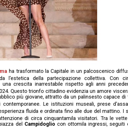
oma
ha trasformato la Capitale in un palcoscenico diffu
a l'estetica della partecipazione collettiva
.
Con ci
na crescita inarrestabile rispetto agli anni preceden
2024
.
Questo trionfo cittadino evidenzia un amore viscer
pubblico più giovane, attratto da un palinsesto capace di 
oni contemporanee
.
Le istituzioni museali, prese d'assa
esperienza fluida e ordinata fino alle due del mattino
.
I 
ttenzione di circa cinquantamila visitatori
.
Tra le vette
piazza del
Campidoglio
con ottomila ingressi, seguiti 