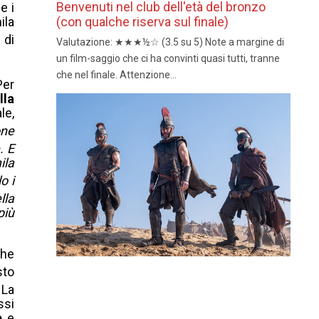
Benvenuti nel club dell'età del bronzo
e i
(con qualche riserva sul finale)
ila
 di
Valutazione: ★★★½☆ (3.5 su 5) Note a margine di
un film-saggio che ci ha convinti quasi tutti, tranne
che nel finale. Attenzione...
Per
lla
le,
one
e
.
E
ila
o i
lla
più
che
sto
.
La
ssi
e
e