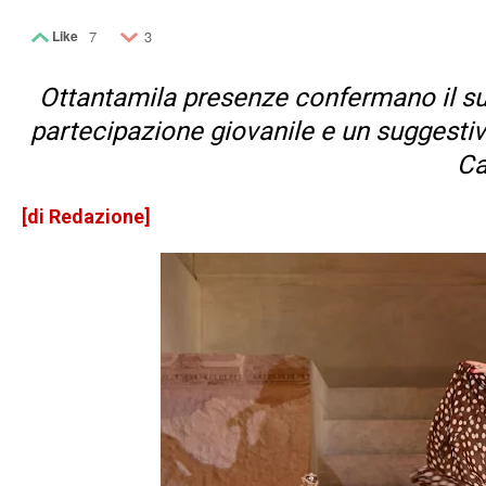
Like
7
3
Ottantamila presenze confermano il s
partecipazione giovanile e un suggestivo
Ca
[di Redazione]