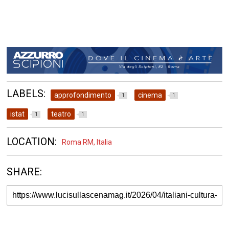
LABELS:
approfondimento
cinema
1
1
istat
teatro
1
1
LOCATION:
Roma RM, Italia
SHARE: