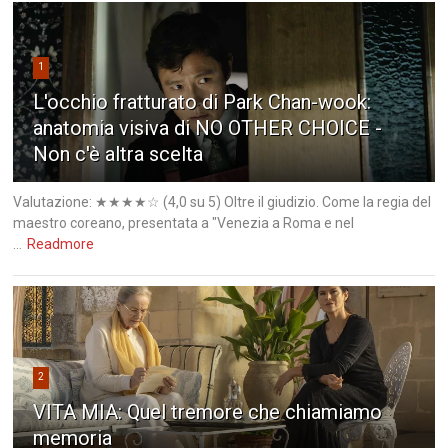
1
L'occhio fratturato di Park Chan-wook:
anatomia visiva di NO OTHER CHOICE -
Non c'è altra scelta
Valutazione: ★★★★☆ (4,0 su 5) Oltre il giudizio. Come la regia del
maestro coreano, presentata a "Venezia a Roma e nel
...
Readmore
2
VITA MIA: Quel tremore che chiamiamo
memoria