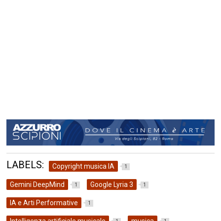
LABELS:
Copyright musica IA
1
Gemini DeepMind
Google Lyria 3
1
1
IA e Arti Performative
1
Intelligenza artificiale musicale
musica