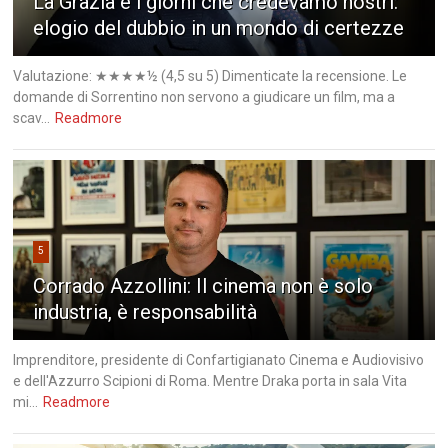
La Grazia e i giorni che credevamo nostri:
elogio del dubbio in un mondo di certezze
Valutazione: ★★★★½ (4,5 su 5) Dimenticate la recensione. Le
domande di Sorrentino non servono a giudicare un film, ma a
scav...
Readmore
5
Corrado Azzollini: Il cinema non è solo
industria, è responsabilità
Imprenditore, presidente di Confartigianato Cinema e Audiovisivo
e dell'Azzurro Scipioni di Roma. Mentre Draka porta in sala Vita
mi...
Readmore