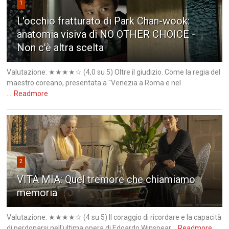
1
L'occhio fratturato di Park Chan-wook:
anatomia visiva di NO OTHER CHOICE -
Non c'è altra scelta
Valutazione: ★★★★☆ (4,0 su 5) Oltre il giudizio. Come la regia del
maestro coreano, presentata a "Venezia a Roma e nel
...
Readmore
2
VITA MIA: Quel tremore che chiamiamo
memoria
Valutazione: ★★★★☆ (4 su 5) Il coraggio di ricordare e la capacità
di perdonarsi nell'ultima opera di Edoardo Winspear...
Readmore