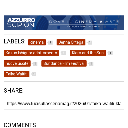
LABELS:
cinema
Jenna Ortega
1
1
Kazuo Ishiguro adattamento
Klara and the Sun
1
1
nuove uscite
Sundance Film Festival
1
1
Taika Waititi
1
SHARE:
COMMENTS