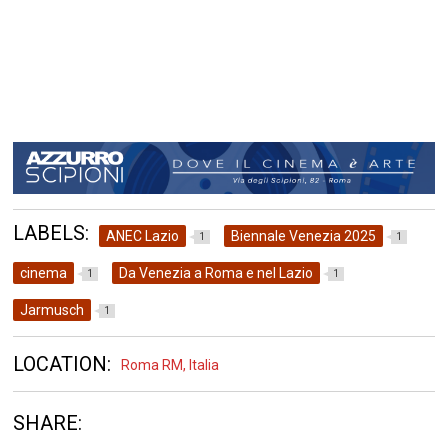
LABELS:
ANEC Lazio
Biennale Venezia 2025
1
1
cinema
Da Venezia a Roma e nel Lazio
1
1
Jarmusch
1
LOCATION:
Roma RM, Italia
SHARE: