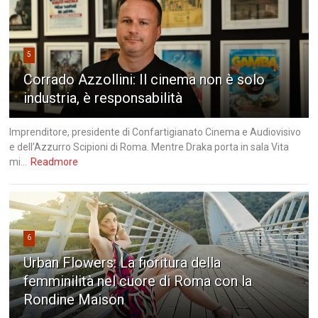
5
Corrado Azzollini: Il cinema non è solo
industria, è responsabilità
Imprenditore, presidente di Confartigianato Cinema e Audiovisivo
e dell'Azzurro Scipioni di Roma. Mentre Draka porta in sala Vita
mi...
Readmore
6
Urban Flowers: La fioritura della
femminilità nel cuore di Roma con la
Rondine Maison