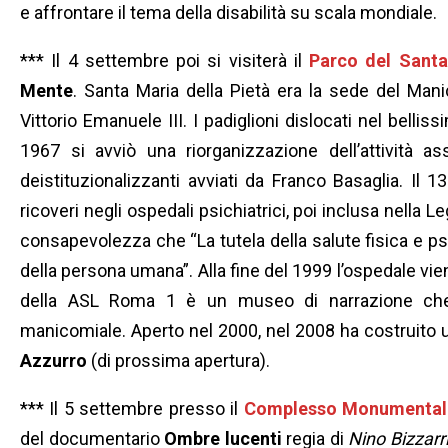
e affrontare il tema della disabilità su scala mondiale.
*** Il 4 settembre poi si visiterà il
Parco del Santa
Mente
. Santa Maria della Pietà era la sede del Ma
Vittorio Emanuele III. I padiglioni dislocati nel belliss
1967 si avviò una riorganizzazione dell’attività a
deistituzionalizzanti avviati da Franco Basaglia. Il
ricoveri negli ospedali psichiatrici, poi inclusa nella 
consapevolezza che “La tutela della salute fisica e psi
della persona umana”. Alla fine del 1999 l’ospedale vi
della ASL Roma 1 è un museo di narrazione che ha
manicomiale. Aperto nel 2000, nel 2008 ha costruito
Azzurro
(di prossima apertura).
*** Il 5 settembre presso il
Complesso Monumentale 
del documentario
Ombre lucenti
regia di
Nino Bizzarr