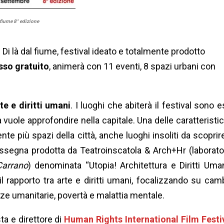
l fiume 8° edizione
Di là dal fiume, festival ideato e totalmente prodotto
sso gratuito
, animerà con 11 eventi, 8 spazi urbani con
te e diritti umani
. I luoghi che abiterà il festival sono e
a vuole approfondire nella capitale. Una delle caratteristi
e più spazi della città, anche luoghi insoliti da scoprir
ssegna prodotta da Teatroinscatola & Arch+Hr (laborato
Carrano
) denominata “Utopia! Architettura e Diritti Uman
 rapporto tra arte e diritti umani, focalizzando su cam
ze umanitarie, povertà e malattia mentale.
sta e direttore di
Human Rights International Film Festi