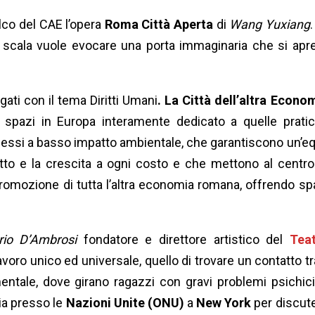
lco del CAE l’opera
Roma Città Aperta
di
Wang Yuxiang
.
i scala vuole evocare una porta immaginaria che si apr
gati con il tema Diritti Umani
. La Città dell’altra Econo
i spazi in Europa interamente dedicato a quelle prati
ocessi a basso impatto ambientale, che garantiscono un’e
itto e la crescita a ogni costo e che mettono al centro
romozione di tutta l’altra economia romana, offrendo sp
rio D’Ambrosi
fondatore e direttore artistico del
Tea
voro unico ed universale, quello di trovare un contatto tra
ntale, dove girano ragazzi con gravi problemi psichici.
lia presso le
Nazioni Unite (ONU)
a
New York
per discut