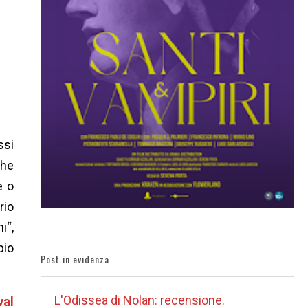
ssi
che
e o
rio
i“,
bio
Post in evidenza
L'Odissea di Nolan: recensione.
val