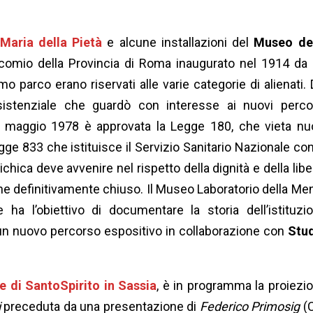
Maria della Pietà
e alcune installazioni del
Museo de
nicomio della Provincia di Roma inaugurato nel 1914 da
imo parco erano riservati alle varie categorie di alienati. 
ssistenziale che guardò con interesse ai nuovi perco
 13 maggio 1978 è approvata la Legge 180, che vieta nu
Legge 833 che istituisce il Servizio Sanitario Nazionale con
chica deve avvenire nel rispetto della dignità e della libe
ene definitivamente chiuso. Il Museo Laboratorio della Me
 l’obiettivo di documentare la storia dell’istituzi
 un nuovo percorso espositivo in collaborazione con
Stu
di SantoSpirito in Sassia
, è in programma la proiezi
i
preceduta da una presentazione di
Federico Primosig
(