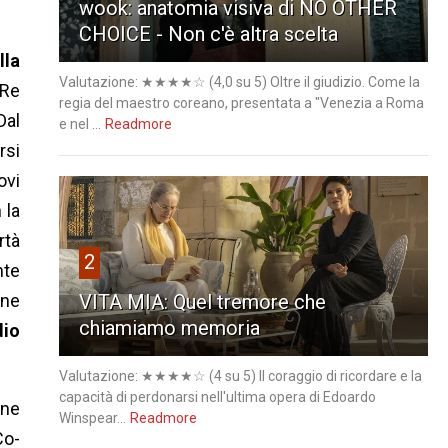
wook: anatomia visiva di NO OTHER
CHOICE - Non c'è altra scelta
lla
Valutazione: ★★★★☆ (4,0 su 5) Oltre il giudizio. Come la
 Re
regia del maestro coreano, presentata a "Venezia a Roma
Dal
e nel ...
Readmore
rsi
ovi
 la
rtà
2
nte
VITA MIA: Quel tremore che
one
chiamiamo memoria
dio
Valutazione: ★★★★☆ (4 su 5) Il coraggio di ricordare e la
capacità di perdonarsi nell'ultima opera di Edoardo
one
Winspear...
Readmore
Co-