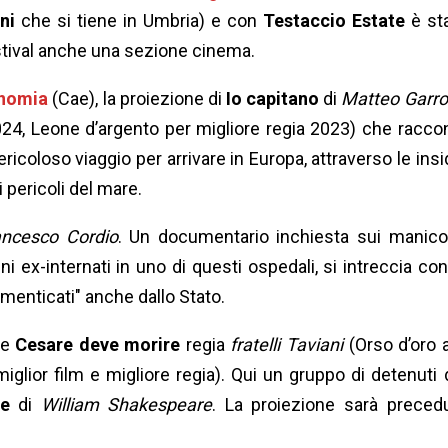
ni
che si tiene in Umbria) e con
Testaccio Estate
è st
festival anche una sezione cinema.
onomia
(Cae), la proiezione di
Io capitano
di
Matteo Garr
2024, Leone d’argento per migliore regia 2023) che racco
ricoloso viaggio per arrivare in Europa, attraverso le insi
i pericoli del mare.
ancesco Cordio
. Un documentario inchiesta sui manic
uni ex-internati in uno di questi ospedali, si intreccia con
imenticati" anche dallo Stato.
he
Cesare deve morire
regia
fratelli Taviani
(Orso d’oro a
miglior film e migliore regia). Qui un gruppo di detenuti 
re
di
William Shakespeare
. La proiezione sarà preced