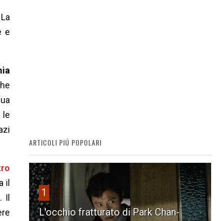
 La
e e
mia
che
qua
 le
azi
ARTICOLI PIÚ POPOLARI
tro
 il
1
 Il
L'occhio fratturato di Park Chan-
ere