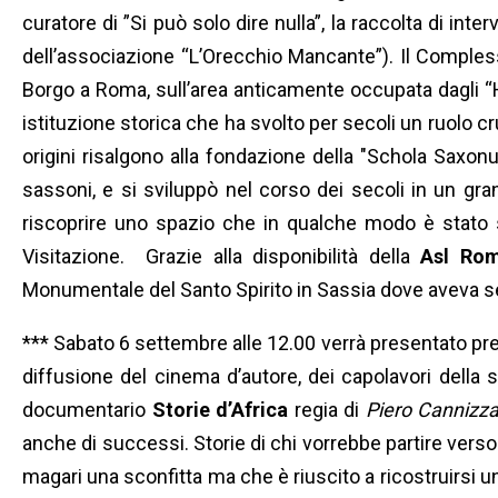
curatore di ”Si può solo dire nulla”, la raccolta di i
dell’associazione “L’Orecchio Mancante”). Il Compless
Borgo a Roma, sull’area anticamente occupata dagli “Ho
istituzione storica che ha svolto per secoli un ruolo cru
origini risalgono alla fondazione della "Schola Saxonu
sassoni, e si sviluppò nel corso dei secoli in un gra
riscoprire uno spazio che in qualche modo è stato sig
Visitazione.
Grazie alla disponibilità della
Asl Ro
Monumentale del Santo Spirito in Sassia dove aveva se
*** Sabato 6 settembre alle 12.00 verrà presentato pr
diffusione del cinema d’autore, dei capolavori della s
documentario
Storie d’Africa
regia di
Piero Cannizz
anche di successi. Storie di chi vorrebbe partire verso
magari una sconfitta ma che è riuscito a ricostruirsi u