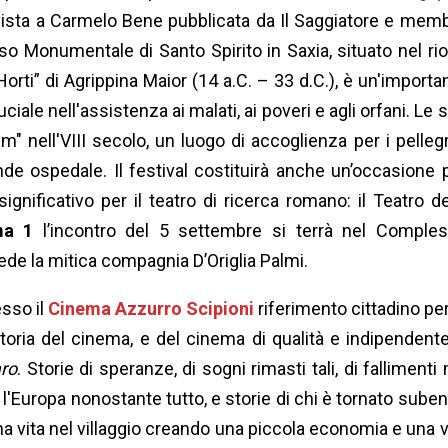
ntervista a Carmelo Bene pubblicata da Il Saggiatore e mem
o Monumentale di Santo Spirito in Saxia, situato nel ri
rti” di Agrippina Maior (14 a.C. – 33 d.C.), è un'importa
ciale nell'assistenza ai malati, ai poveri e agli orfani. Le 
m" nell'VIII secolo, un luogo di accoglienza per i pellegr
nde ospedale. Il festival costituirà anche un’occasione 
nificativo per il teatro di ricerca romano: il Teatro de
ma 1
l’incontro del 5 settembre si terrà nel Comple
de la mitica compagnia D’Origlia Palmi.
esso il
Cinema Azzurro Scipioni
riferimento cittadino per
toria del cinema, e del cinema di qualità e indipendente,
aro
. Storie di speranze, di sogni rimasti tali, di fallimenti
 l'Europa nonostante tutto, e storie di chi è tornato sube
na vita nel villaggio creando una piccola economia e una v