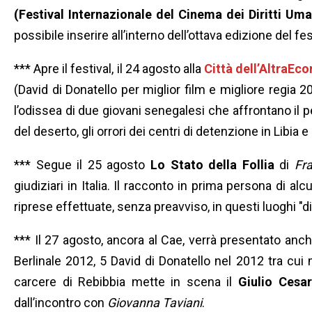
(Festival Internazionale del Cinema dei Diritti Uma
possibile inserire all’interno dell’ottava edizione del 
*** Apre il festival, il 24 agosto alla
Città dell’AltraEc
(David di Donatello per miglior film e migliore regia 
l’odissea di due giovani senegalesi che affrontano il pe
del deserto, gli orrori dei centri di detenzione in Libia e 
*** Segue il 25 agosto
Lo Stato della Follia
di
Fr
giudiziari in Italia. Il racconto in prima persona di alc
riprese effettuate, senza preavviso, in questi luoghi "d
*** Il 27 agosto, ancora al Cae, verrà presentato anc
Berlinale 2012, 5 David di Donatello nel 2012 tra cui 
carcere di Rebibbia mette in scena il
Giulio Cesa
dall’incontro con
Giovanna Taviani
.