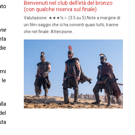
Benvenuti nel club dell'età del bronzo
ato
(con qualche riserva sul finale)
Valutazione: ★★★½☆ (3.5 su 5) Note a margine di
un film-saggio che ci ha convinti quasi tutti, tranne
one
che nel finale. Attenzione...
nta
die
omi
 le
lla
del
uta