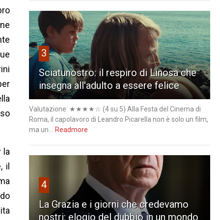
bro
one
nte
3
sue
ini
Sciatunostro: il respiro di Linosa che
per
insegna all'adulto a essere felice
lla
Valutazione: ★★★★☆ (4 su 5) Alla Festa del Cinema di
sso
Roma, il capolavoro di Leandro Picarella non è solo un film,
ma un...
Readmore
 la
 il
 ma
4
ndo
La Grazia e i giorni che credevamo
ita
nostri: elogio del dubbio in un mondo