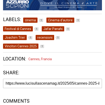
LABELS:
cinema
Cinema d'autore
1
1
Festival di Cannes
Jafar Panahi
1
1
Joachim Trier
recensioni
1
1
Vincitori Cannes 2025
1
LOCATION:
Cannes, Francia
SHARE:
COMMENTS