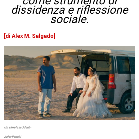
come strumento di
dissidenza e riflessione
sociale.
[di Alex M. Salgado]
Un simple accident -
Jafar Panahi