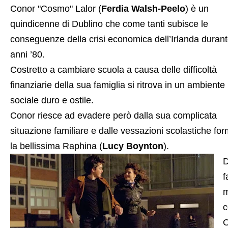
Conor "Cosmo" Lalor (
Ferdia Walsh-Peelo
) è un
quindicenne di Dublino che come tanti subisce le
conseguenze della crisi economica dell’Irlanda durant
anni ’80.
Costretto a cambiare scuola a causa delle difficoltà
finanziarie della sua famiglia si ritrova in un ambiente
sociale duro e ostile.
Conor riesce ad evadere però dalla sua complicata
situazione familiare e dalle vessazioni scolastiche fo
la bellissima Raphina (
Lucy Boynton
).
D
f
m
c
O