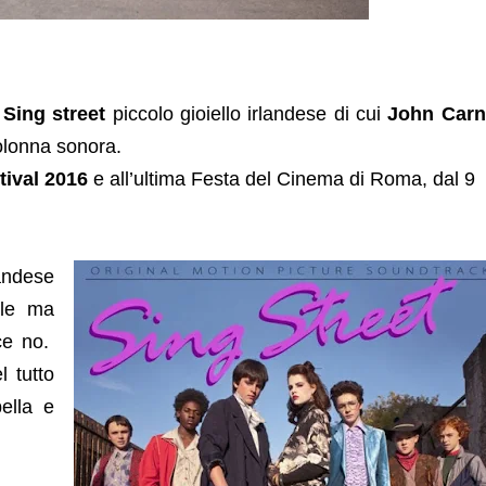
r
Sing street
piccolo gioiello irlandese di cui
John Carn
colonna sonora.
ival 2016
e all’ultima Festa del Cinema di Roma, dal 9
landese
ile ma
ce no.
 tutto
ella e