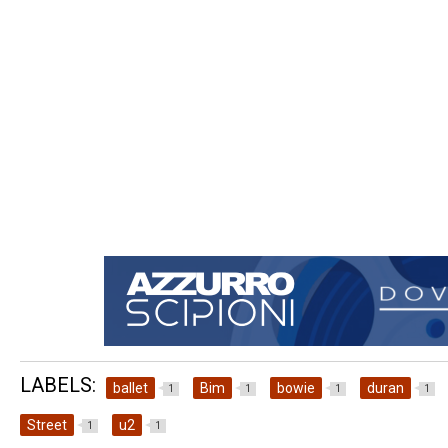
LABELS:
ballet
Bim
bowie
duran
1
1
1
1
Street
u2
1
1