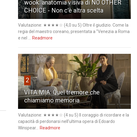
wook: anatomia visiva di NO OTHER
CHOICE - Non c'è altra scelta
Valutazione: ★★★★☆ (4,0 su 5) Oltre il giudizio. Come la
regia del maestro coreano, presentata a "Venezia a Roma
e nel ...
Readmore
2
VITA MIA: Quel tremore che
chiamiamo memoria
Valutazione: ★★★★☆ (4 su 5) Il coraggio di ricordare e la
capacità di perdonarsi nell'ultima opera di Edoardo
Winspear...
Readmore