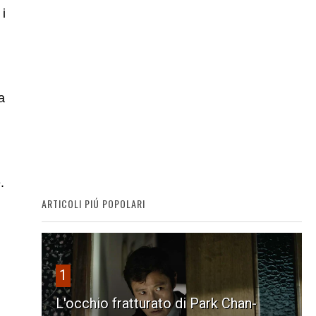
 i
a
.
ARTICOLI PIÚ POPOLARI
1
L'occhio fratturato di Park Chan-