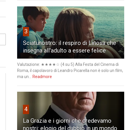
3
Sciatunostro: il respiro di Linosa che
insegna all'adulto a essere felice
Valutazione: ★★★★☆ (4 su 5) Alla Festa del Cinema di
Roma, il capolavoro di Leandro Picarella non è solo un film,
ma un...
Readmore
4
La Grazia e i giorni che credevamo
nostri: elogio del dubbio in un mondo