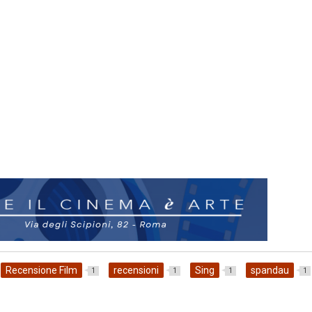
Recensione Film
recensioni
Sing
spandau
1
1
1
1