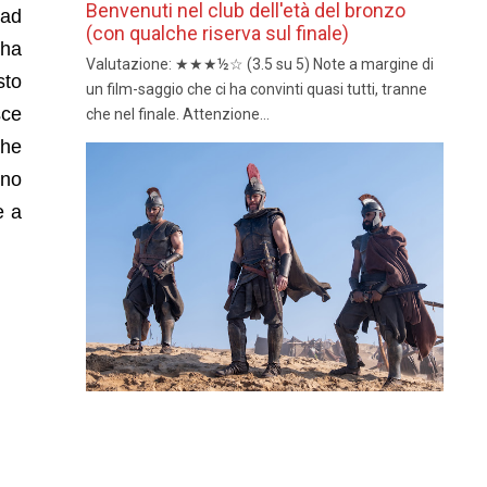
Benvenuti nel club dell'età del bronzo
 ad
(con qualche riserva sul finale)
 ha
Valutazione: ★★★½☆ (3.5 su 5) Note a margine di
sto
un film-saggio che ci ha convinti quasi tutti, tranne
sce
che nel finale. Attenzione...
che
ino
e a