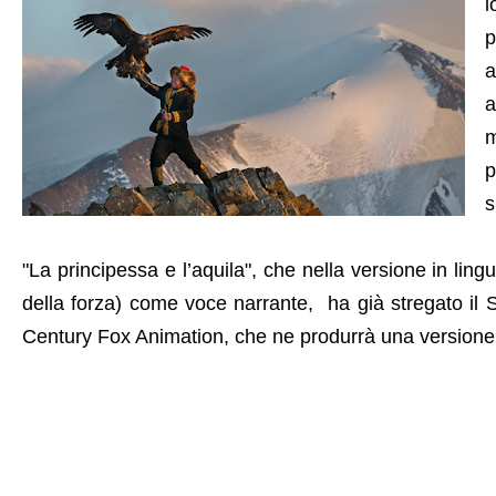
l
p
a
a
m
p
s
"La principessa e l’aquila", che nella versione in ling
della forza) come voce narrante, ha già stregato il S
Century Fox Animation, che ne produrrà una versione