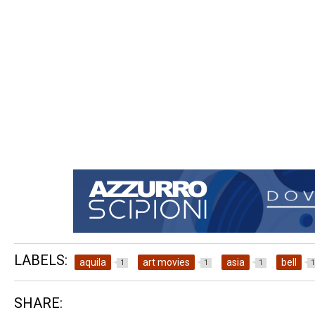
LABELS:
aquila
art movies
asia
bell
1
1
1
1
SHARE: