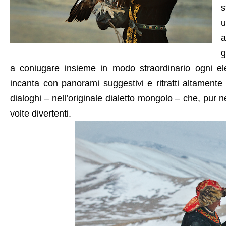
s
u
a
g
a coniugare insieme in modo straordinario ogni el
incanta con panorami suggestivi e ritratti altament
dialoghi – nell’originale dialetto mongolo – che, pur n
volte divertenti.