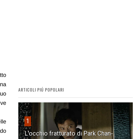
tto
ana
ARTICOLI PIÚ POPOLARI
suo
ive
1
lle
ndo
L'occhio fratturato di Park Chan-