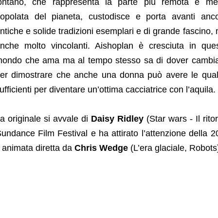
ontano, che rappresenta la parte più remota e m
opolata del pianeta, custodisce e porta avanti anc
ntiche e solide tradizioni esemplari e di grande fascino,
nche molto vincolanti. Aishoplan è cresciuta in que
ondo che ama ma al tempo stesso sa di dover cambi
er dimostrare che anche una donna può avere le qual
ufficienti per diventare un’ottima cacciatrice con l’aquila.
ua originale si avvale di
Daisy Ridley
(Star wars - Il rito
undance Film Festival e ha attirato l’attenzione della 2
 animata diretta da
Chris Wedge
(L’era glaciale, Robots