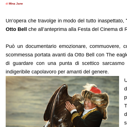
di
Mina Jane
Un’opera che travolge in modo del tutto inaspettato,
Otto Bell
che all’anteprima alla Festa del Cinema di R
Può un documentario emozionare, commuovere, coin
scommessa portata avanti da Otto Bell con The eagle 
di guardare con una punta di scettico sarcasmo
indigeribile capolavoro per amanti del genere.
U
d
p
T
d
s