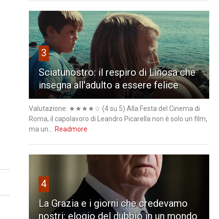
3
Sciatunostro: il respiro di Linosa che
insegna all'adulto a essere felice
Valutazione: ★★★★☆ (4 su 5) Alla Festa del Cinema di
Roma, il capolavoro di Leandro Picarella non è solo un film,
ma un...
Readmore
4
La Grazia e i giorni che credevamo
nostri: elogio del dubbio in un mondo