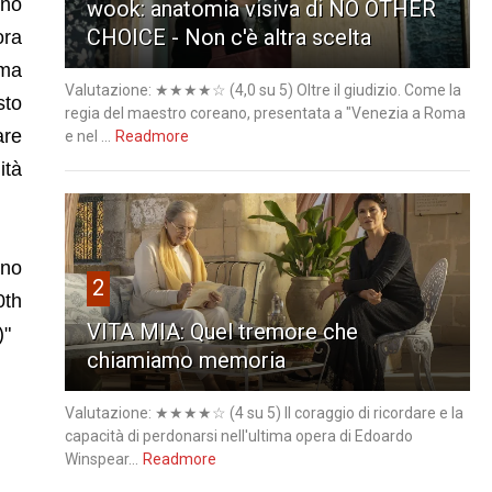
eno
wook: anatomia visiva di NO OTHER
CHOICE - Non c'è altra scelta
ora
 ma
Valutazione: ★★★★☆ (4,0 su 5) Oltre il giudizio. Come la
sto
regia del maestro coreano, presentata a "Venezia a Roma
are
e nel ...
Readmore
ità
rno
2
0th
VITA MIA: Quel tremore che
)"
chiamiamo memoria
Valutazione: ★★★★☆ (4 su 5) Il coraggio di ricordare e la
capacità di perdonarsi nell'ultima opera di Edoardo
Winspear...
Readmore