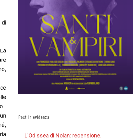
 di
 La
are
mo,
ice
lle
o.
 un
Post in evidenza
hé,
ria
L'Odissea di Nolan: recensione.