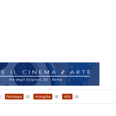
himalaya
mongolia
otto
1
1
1