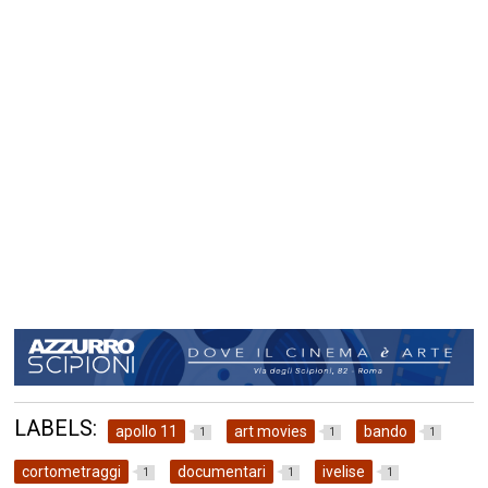
LABELS:
apollo 11
art movies
bando
1
1
1
cortometraggi
documentari
ivelise
1
1
1