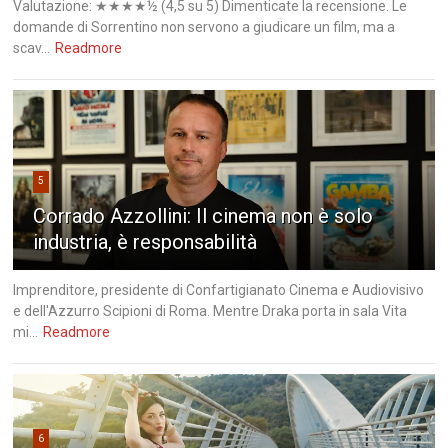
Valutazione: ★★★★½ (4,5 su 5) Dimenticate la recensione. Le
domande di Sorrentino non servono a giudicare un film, ma a
scav...
Readmore
5
Corrado Azzollini: Il cinema non è solo
industria, è responsabilità
Imprenditore, presidente di Confartigianato Cinema e Audiovisivo
e dell'Azzurro Scipioni di Roma. Mentre Draka porta in sala Vita
mi...
Readmore
6