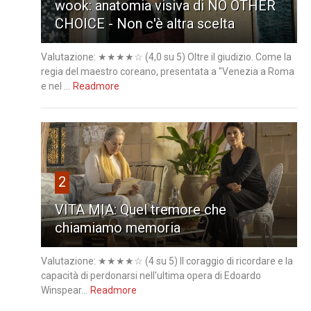
wook: anatomia visiva di NO OTHER
CHOICE - Non c'è altra scelta
Valutazione: ★★★★☆ (4,0 su 5) Oltre il giudizio. Come la
regia del maestro coreano, presentata a "Venezia a Roma
e nel ...
Readmore
2
VITA MIA: Quel tremore che
chiamiamo memoria
Valutazione: ★★★★☆ (4 su 5) Il coraggio di ricordare e la
capacità di perdonarsi nell'ultima opera di Edoardo
Winspear...
Readmore