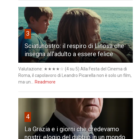
3
Sciatunostro: il respiro di Linosa che
insegna all'adulto a essere felice
Valutazione: ★★★★☆ (4 su 5) Alla Festa del Cinema di
Roma, il capolavoro di Leandro Picarella non è solo un film,
ma un...
Readmore
4
La Grazia e i giorni che credevamo
nostri: elogio del dubbio in un mondo