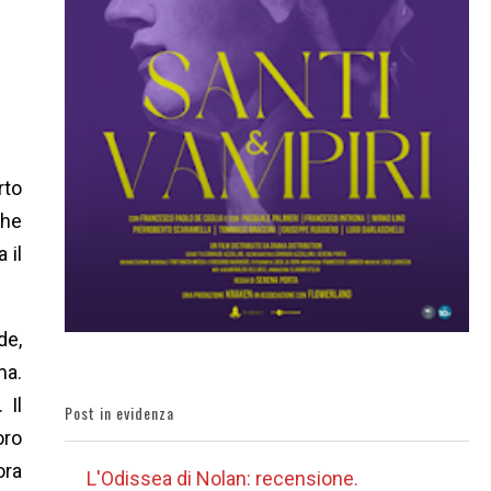
rto
che
 il
de,
ma.
 Il
Post in evidenza
oro
ora
L'Odissea di Nolan: recensione.