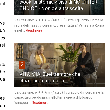
wook: anatomia visiva di NO OTHER
sul
CHOICE - Non c'è altra scelta
Valutazione: ★★★★☆ (4,0 su 5) Oltre il giudizio. Come la
eve
regia del maestro coreano, presentata a "Venezia a Roma
sun
e nel ...
Readmore
sa
sei
2
 3%
che
VITA MIA: Quel tremore che
qua
chiamiamo memoria
Valutazione: ★★★★☆ (4 su 5) Il coraggio di ricordare e la
capacità di perdonarsi nell'ultima opera di Edoardo
ore
Winspear...
Readmore
ndo