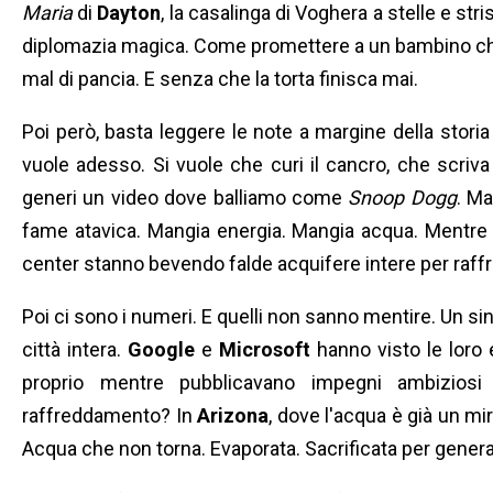
Maria
di
Dayton
, la casalinga di Voghera a stelle e str
diplomazia magica. Come promettere a un bambino che 
mal di pancia. E senza che la torta finisca mai.
Poi però, basta leggere le note a margine della storia e 
vuole adesso. Si vuole che curi il cancro, che scriva 
generi un video dove balliamo come
Snoop Dogg
. Ma
fame atavica. Mangia energia. Mangia acqua. Mentre 
center stanno bevendo falde acquifere intere per raffredda
Poi ci sono i numeri. E quelli non sanno mentire. Un si
città intera.
Google
e
Microsoft
hanno visto le loro 
proprio mentre pubblicavano impegni ambiziosi 
raffreddamento? In
Arizona
, dove l'acqua è già un mir
Acqua che non torna. Evaporata. Sacrificata per genera