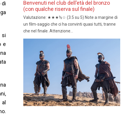
Benvenuti nel club dell'età del bronzo
 di
(con qualche riserva sul finale)
nga
Valutazione: ★★★½☆ (3.5 su 5) Note a margine di
un film-saggio che ci ha convinti quasi tutti, tranne
che nel finale. Attenzione...
 si
o e
una
data
una
ni,
 al
no.