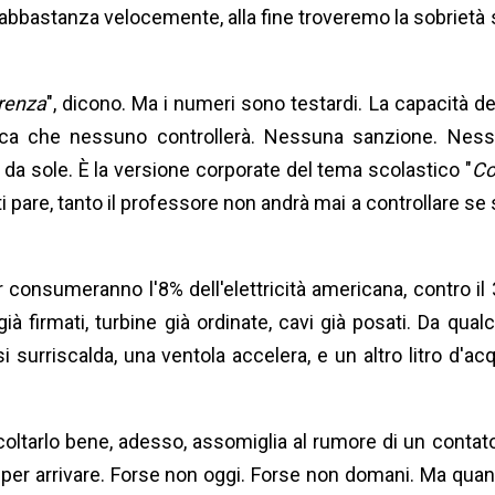
abbastanza velocemente, alla fine troveremo la sobrietà 
renza
", dicono. Ma i numeri sono testardi. La capacità d
fica che nessuno controllerà. Nessuna sanzione. Nes
 da sole. È la versione corporate del tema scolastico "
Co
ti pare, tanto il professore non andrà mai a controllare se 
 consumeranno l'8% dell'elettricità americana, contro il
ià firmati, turbine già ordinate, cavi già posati. Da qual
i surriscalda, una ventola accelera, e un altro litro d'ac
coltarlo bene, adesso, assomiglia al rumore di un contat
ta per arrivare. Forse non oggi. Forse non domani. Ma qua