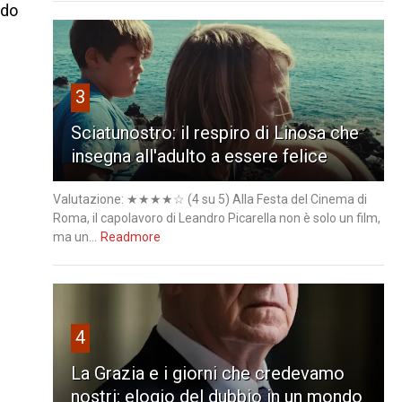
ndo
3
Sciatunostro: il respiro di Linosa che
insegna all'adulto a essere felice
Valutazione: ★★★★☆ (4 su 5) Alla Festa del Cinema di
Roma, il capolavoro di Leandro Picarella non è solo un film,
ma un...
Readmore
4
La Grazia e i giorni che credevamo
nostri: elogio del dubbio in un mondo