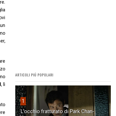
re.
lia
ovi
 un
ono
er,
are
zzo
ARTICOLI PIÚ POPOLARI
nno
l
, lì
1
nto
L'occhio fratturato di Park Chan-
ere