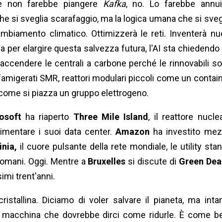
he non farebbe piangere
Kafka
, no. Lo farebbe annui
he si sveglia scarafaggio, ma la logica umana che si sveg
ambiamento climatico. Ottimizzerà le reti. Inventerà nu
Ma per elargire questa salvezza futura, l'AI sta chiedendo
iaccendere le centrali a carbone perché le rinnovabili s
 famigerati SMR, reattori modulari piccoli come un contain
r come si piazza un gruppo elettrogeno.
osoft
ha riaperto
Three Mile Island
, il reattore nucle
imentare i suoi data center.
Amazon
ha investito me
inia,
il cuore pulsante della rete mondiale, le utility sta
domani. Oggi. Mentre a
Bruxelles
si discute di
Green Dea
imi trent'anni.
istallina. Diciamo di voler salvare il pianeta, ma inta
a macchina che dovrebbe dirci come ridurle. È come b