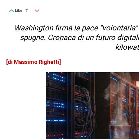
Like
7
Washington firma la pace "volontaria"
spugne. Cronaca di un futuro digital
kilowat
[di Massimo Righetti]