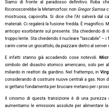
Siamo di fronte al paradosso definitivo. Roba c
Riconoscerebbe la Metamorfosi: non
Gregor Samsa
c
mostruosa, capovolta. Si dice che l'AI salverà dal c
materiali. Ci regalerà la fusione fredda. È magnifico. 
anticipo esorbitante sul presente. Sta chiedendo di r
troppo lente. Sta chiedendo il nucleare "tascabile" – i
carini come un giocattolo, da piazzare dietro al serve
E infatti stanno già accadendo cose notevoli.
Micr
simbolo del disastro atomico americano, solo per al
miliardo in reattori da giardino. Nel frattempo, in
Virg
considerando di costruire nuove centrali a gas. Non 
si gettano fondamenta per bruciare metano per i pross
Il cinismo di questa transizione è di una purezza cr
aumentiamo le emissioni assolute per alimentare l