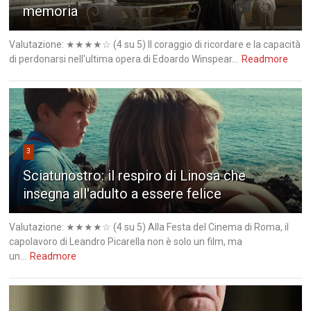
memoria
Valutazione: ★★★★☆ (4 su 5) Il coraggio di ricordare e la capacità
di perdonarsi nell'ultima opera di Edoardo Winspear...
Readmore
3
Sciatunostro: il respiro di Linosa che
insegna all'adulto a essere felice
Valutazione: ★★★★☆ (4 su 5) Alla Festa del Cinema di Roma, il
capolavoro di Leandro Picarella non è solo un film, ma
un...
Readmore