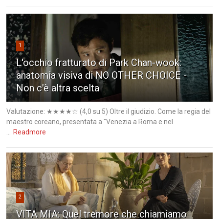
1
L'occhio fratturato di Park Chan-wook:
anatomia visiva di NO OTHER CHOICE -
Non c'è altra scelta
Valutazione: ★★★★☆ (4,0 su 5) Oltre il giudizio. Come la regia del
maestro coreano, presentata a "Venezia a Roma e nel
...
Readmore
2
VITA MIA: Quel tremore che chiamiamo