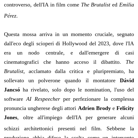
controverso, dell'IA in film come
The Brutalist
ed
Emilia
Pérez
.
Questa mossa arriva in un momento cruciale, segnato
dall'eco degli scioperi di Hollywood del 2023, dove l'IA
era un nodo centrale, e dall'emergere di casi
cinematografici che hanno acceso il dibattito.
The
Brutalist
, acclamato dalla critica e pluripremiato, ha
sollevato un polverone quando il montatore
Dávid
Jancsó
ha rivelato, solo dopo le nomination, l'uso del
software
AI Respeecher
per perfezionare la complessa
pronuncia ungherese degli attori
Adrien Brody
e
Felicity
Jones
, oltre all'impiego dell'IA per generare alcuni
schizzi architettonici presenti nel film
. Sebbene la
produzione abbia difeso la scelta come un intervento