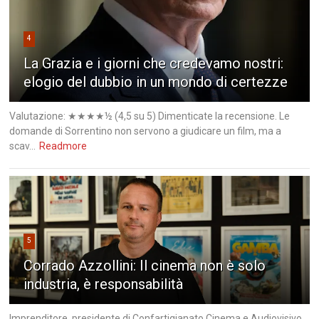
4
La Grazia e i giorni che credevamo nostri:
elogio del dubbio in un mondo di certezze
Valutazione: ★★★★½ (4,5 su 5) Dimenticate la recensione. Le
domande di Sorrentino non servono a giudicare un film, ma a
scav...
Readmore
5
Corrado Azzollini: Il cinema non è solo
industria, è responsabilità
Imprenditore, presidente di Confartigianato Cinema e Audiovisivo