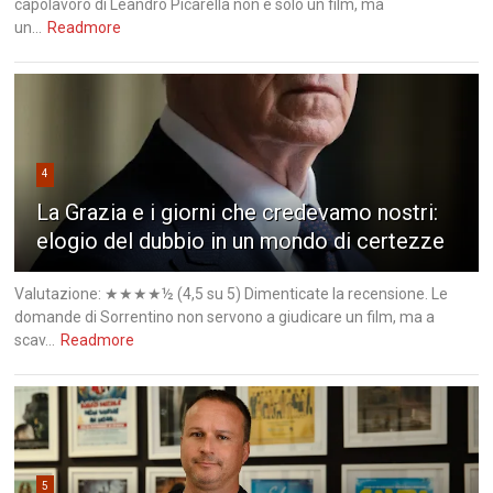
capolavoro di Leandro Picarella non è solo un film, ma
un...
Readmore
4
La Grazia e i giorni che credevamo nostri:
elogio del dubbio in un mondo di certezze
Valutazione: ★★★★½ (4,5 su 5) Dimenticate la recensione. Le
domande di Sorrentino non servono a giudicare un film, ma a
scav...
Readmore
5