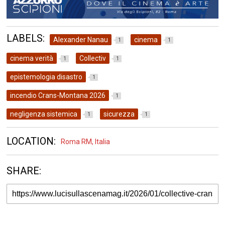
LABELS:
Alexander Nanau
cinema
1
1
cinema verità
Collectiv
1
1
epistemologia disastro
1
incendio Crans-Montana 2026
1
negligenza sistemica
sicurezza
1
1
LOCATION:
Roma RM, Italia
SHARE: