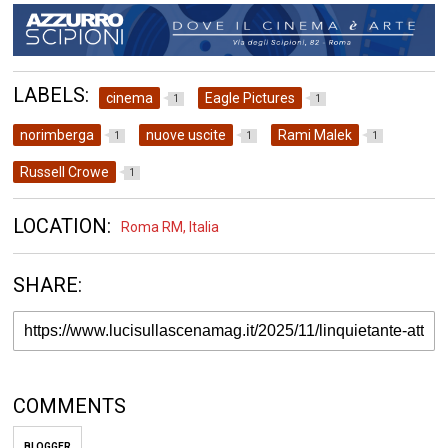
LABELS:
cinema
Eagle Pictures
1
1
norimberga
nuove uscite
Rami Malek
1
1
1
Russell Crowe
1
LOCATION:
Roma RM, Italia
SHARE:
COMMENTS
BLOGGER