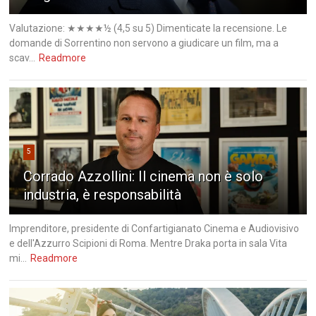
Valutazione: ★★★★½ (4,5 su 5) Dimenticate la recensione. Le
domande di Sorrentino non servono a giudicare un film, ma a
scav...
Readmore
5
Corrado Azzollini: Il cinema non è solo
industria, è responsabilità
Imprenditore, presidente di Confartigianato Cinema e Audiovisivo
e dell'Azzurro Scipioni di Roma. Mentre Draka porta in sala Vita
mi...
Readmore