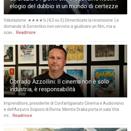
elogio del dubbio in un mondo di certezze
Valutazione: ★★★★½ (4,5 su 5) Dimenticate la recensione. Le
domande di Sorrentino non servono a giudicare un film, ma a
scav...
Readmore
5
Corrado Azzollini: Il cinema non è solo
industria, è responsabilità
Imprenditore, presidente di Confartigianato Cinema e Audiovisivo
e dell'Azzurro Scipioni di Roma. Mentre Draka porta in sala Vita
mi...
Readmore