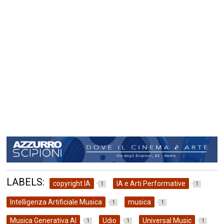
LABELS:
copyright IA
IA e Arti Performative
1
1
Intelligenza Artificiale Musica
musica
1
1
Musica Generativa AI
Udio
Universal Music
1
1
1