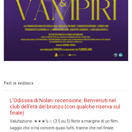
Post in evidenza
L'Odissea di Nolan: recensione. Benvenuti nel
club dell'età del bronzo (con qualche riserva sul
finale)
Valutazione: ★★★½☆ (3.5 su 5) Note a margine di un film-
saggio che ci ha convinti quasi tutti, tranne che nel finale.