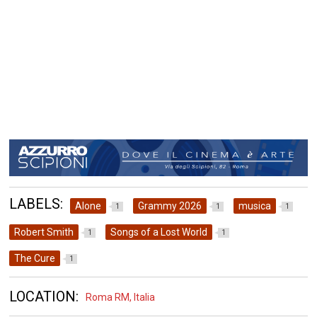
LABELS:
Alone
Grammy 2026
musica
1
1
1
Robert Smith
Songs of a Lost World
1
1
The Cure
1
LOCATION:
Roma RM, Italia