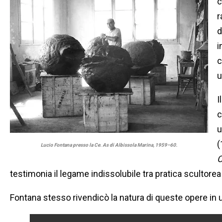
c
r
d
i
c
u
I
c
u
(
Lucio Fontana presso la Ce. As di Albissola Marina, 1959–60.
C
testimonia il legame indissolubile tra pratica scultorea 
Fontana stesso rivendicò la natura di queste opere in 