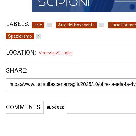
LABELS:
arte
Arte del Novecento
Lucio Fontan
1
1
Spazialismo
1
LOCATION:
Venezia VE, Italia
SHARE:
COMMENTS
BLOGGER