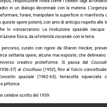
orpus, l'esposizione rivela come i celebri tagli affondino
adici in un dialogo decennale con la materia. L'urgenza
eformare, forare, manipolare la superficie si manifesta q
n queste opere potenti, con anni di anticipo rispetto alle t
he lo consacrarono. La rivoluzione spaziale nacque
n'azione fisica, da un'intimità viscerale con la terra.
l percorso, curato con rigore da Sharon Hecker, prese
irca settanta opere, alcune mai esposte, che delineano
niverso creativo proteiforme. Si passa dal
Coccodri
1936-37) al
Crocifisso
(1952), fino al fulcro concettuale:
oncetto spaziale
(1962-63), terracotta squarciata 
e pittorica.
un celebre scritto del 1939: