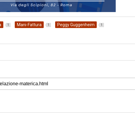
a
Mani-Fattura
Peggy Guggenheim
1
1
1