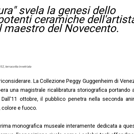
ra" svela la genesi dello
otenti ceramiche dell'artist
del maestro del Novecento.
52, terracotta invetriata
riconsiderare. La Collezione Peggy Guggenheim di Venez
ra una magistrale ricalibratura storiografica portando a
Dall'11 ottobre, il pubblico penetra nella seconda an
a, colore e fuoco.
rima monografica museale interamente dedicata a que