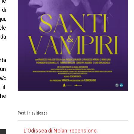
 le
 di
ui,
ele
 da
nta
 un
llo
 il
che
Post in evidenza
L'Odissea di Nolan: recensione.