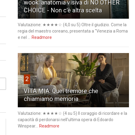
wook: anatomia visiva di NO OTHER
CHOICE - Non c'è altra scelta
Valutazione: ★★★★☆ (4,0 su 5) Oltre il giudizio. Come la
regia del maestro coreano, presentata a "Venezia a Roma
e nel ...
Readmore
2
VITA MIA: Quel tremore che
chiamiamo memoria
Valutazione: ★★★★☆ (4 su 5) Il coraggio di ricordare e la
capacità di perdonarsi nell'ultima opera di Edoardo
Winspear...
Readmore