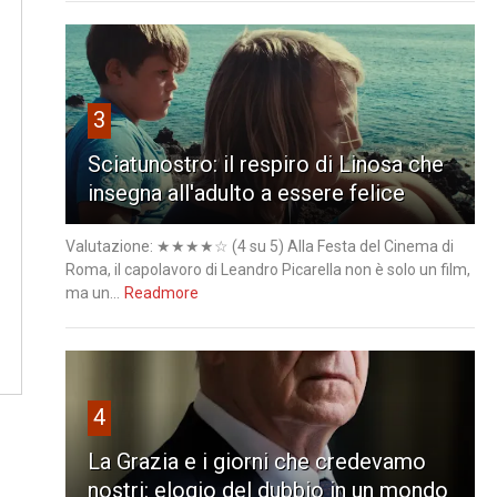
3
Sciatunostro: il respiro di Linosa che
insegna all'adulto a essere felice
Valutazione: ★★★★☆ (4 su 5) Alla Festa del Cinema di
Roma, il capolavoro di Leandro Picarella non è solo un film,
ma un...
Readmore
4
La Grazia e i giorni che credevamo
nostri: elogio del dubbio in un mondo