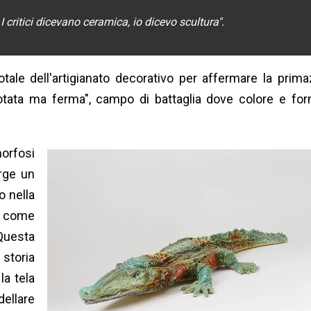
 I critici dicevano ceramica, io dicevo scultura
".
otale dell'artigianato decorativo per affermare la prima
emotata ma ferma", campo di battaglia dove colore e fo
morfosi
erge un
o nella
re come
Questa
 storia
la tela
ellare