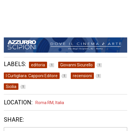
LABELS:
editoria
Giovanni Sicurello
1
1
I Curtigliara. Capponi Editore
recensioni
1
1
Sicilia
1
LOCATION:
Roma RM, Italia
SHARE: