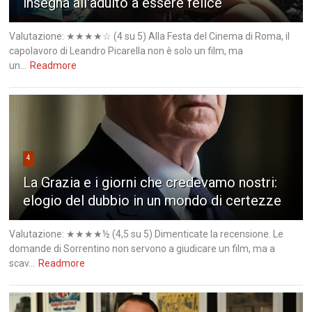
insegna all'adulto a essere felice
Valutazione: ★★★★☆ (4 su 5) Alla Festa del Cinema di Roma, il
capolavoro di Leandro Picarella non è solo un film, ma
un...
Readmore
4
La Grazia e i giorni che credevamo nostri:
elogio del dubbio in un mondo di certezze
Valutazione: ★★★★½ (4,5 su 5) Dimenticate la recensione. Le
domande di Sorrentino non servono a giudicare un film, ma a
scav...
Readmore