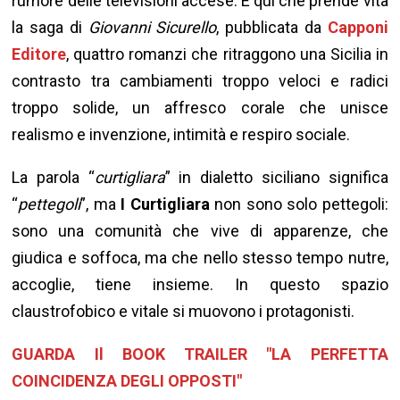
rumore delle televisioni accese. È qui che prende vita
la saga di
Giovanni Sicurello
, pubblicata da
Capponi
Editore
, quattro romanzi che ritraggono una Sicilia in
contrasto tra cambiamenti troppo veloci e radici
troppo solide, un affresco corale che unisce
realismo e invenzione, intimità e respiro sociale.
La parola “
curtigliara
” in dialetto siciliano significa
“
pettegoli
”, ma
I Curtigliara
non sono solo pettegoli:
sono una comunità che vive di apparenze, che
giudica e soffoca, ma che nello stesso tempo nutre,
accoglie, tiene insieme. In questo spazio
claustrofobico e vitale si muovono i protagonisti.
GUARDA Il BOOK TRAILER "LA PERFETTA
COINCIDENZA DEGLI OPPOSTI"