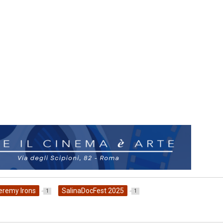
eremy Irons
SalinaDocFest 2025
1
1