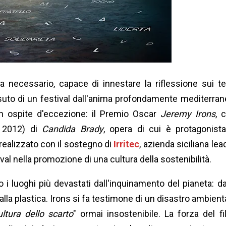
necessario, capace di innestare la riflessione sui t
essuto di un festival dall'anima profondamente mediterran
 un ospite d'eccezione: il Premio Oscar
Jeremy Irons
, 
 2012) di
Candida Brady
, opera di cui è protagonist
realizzato con il sostegno di
Irritec
, azienda siciliana lea
ival nella promozione di una cultura della sostenibilità.
 i luoghi più devastati dall'inquinamento del pianeta: da
lla plastica. Irons si fa testimone di un disastro ambient
ultura dello scarto
" ormai insostenibile. La forza del fi