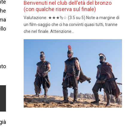
nte
Benvenuti nel club dell'età del bronzo
(con qualche riserva sul finale)
che
Valutazione: ★★★½☆ (3.5 su 5) Note a margine di
 ma
un film-saggio che ci ha convinti quasi tutti, tranne
llo
che nel finale. Attenzione...
nto
già