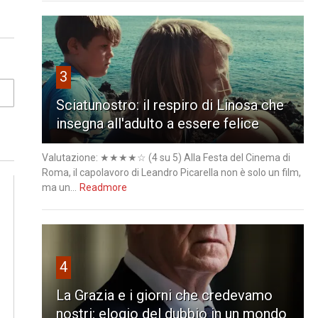
3
Sciatunostro: il respiro di Linosa che
insegna all'adulto a essere felice
Valutazione: ★★★★☆ (4 su 5) Alla Festa del Cinema di
Roma, il capolavoro di Leandro Picarella non è solo un film,
ma un...
Readmore
4
La Grazia e i giorni che credevamo
nostri: elogio del dubbio in un mondo