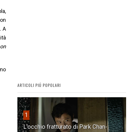
la,
con
. A
ità
on
uno
ARTICOLI PIÚ POPOLARI
1
L'occhio fratturato di Park Chan-