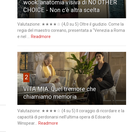
wook: anatomia visiva di NO OTHER
CHOICE - Non c'è altra scelta
Valutazione: ★★★★☆ (4,0 su 5) Oltre il giudizio. Come la
regia del maestro coreano, presentata a "Venezia a Roma
e nel ...
Readmore
2
VITA MIA: Quel tremore che
chiamiamo memoria
Valutazione: ★★★★☆ (4 su 5) Il coraggio di ricordare e la
capacità di perdonarsi nell'ultima opera di Edoardo
Winspear...
Readmore