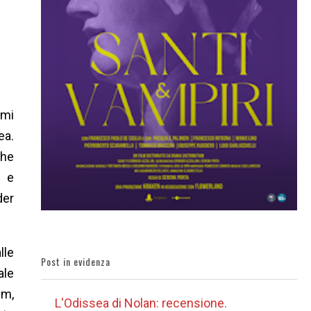
emi
ea.
che
a e
der
lle
Post in evidenza
ale
lm,
L'Odissea di Nolan: recensione.