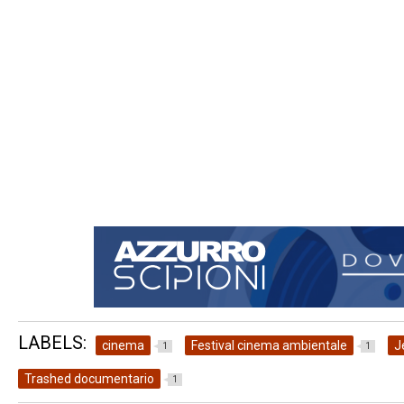
LABELS:
cinema
Festival cinema ambientale
J
1
1
Trashed documentario
1