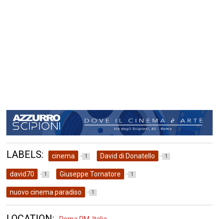
LABELS:
cinema
David di Donatello
1
1
david70
Giuseppe Tornatore
1
1
nuovo cinema paradiso
1
LOCATION: