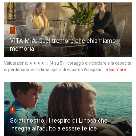
2
VITA MIA: Quel tremore che chiamiamo
memoria
Valutazione: ★★★★☆ (4 su 5) Il coraggio di ricordare e la capacità
di perdonarsi nell'ultima opera di Edoardo Winspear...
Readmore
3
Sciatunostro: il respiro di Linosa che
insegna all'adulto a essere felice