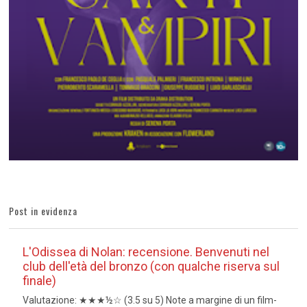
Post in evidenza
L'Odissea di Nolan: recensione. Benvenuti nel
club dell'età del bronzo (con qualche riserva sul
finale)
Valutazione: ★★★½☆ (3.5 su 5) Note a margine di un film-