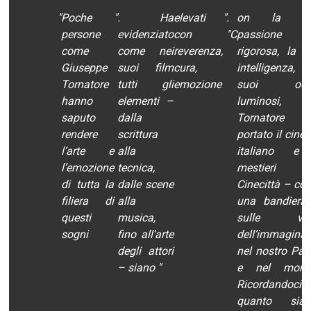
"
Poche
"
. Ha
elevati
"
.
on la s
persone
evidenziato
con
"C
passione
come
come nei
reverenza,
rigorosa, la s
Giuseppe
suoi film
cura,
intelligenza,
Tornatore
tutti gli
emozione
suoi occ
hanno
elementi –
luminosi,
saputo
dalla
Tornatore 
rendere
scrittura
portato il cin
l’arte e
alla
italiano e
l’emozione
tecnica,
mestieri 
di tutta la
dalle scene
Cinecittà – co
filiera di
alla
una bandiera
questi
musica,
sulle vet
sogni
fino all'arte
dell’immaginar
degli attori
nel nostro Pae
– siano "
e nel mond
Ricordandoci
quanto sia