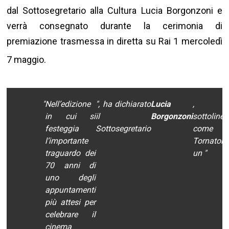
dal Sottosegretario alla Cultura Lucia Borgonzoni e
verrà consegnato durante la cerimonia di
premiazione trasmessa in diretta su Rai 1 mercoledì
7 maggio
.
"
Nell’edizione
", ha dichiarato
Lucia
,
in cui si
il
Borgonzoni
sottoline
festeggia
Sottosegretario
come
l’importante
Tornatore
traguardo dei
un "
70 anni di
uno degli
appuntamenti
più attesi per
celebrare il
cinema