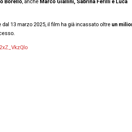
o Borello
, anche
Marco Giallini, Sabrina Ferilli e Luca
e dal 13 marzo 2025, il film ha già incassato oltre
un milio
ccesso.
W2xZ_VkzQlo