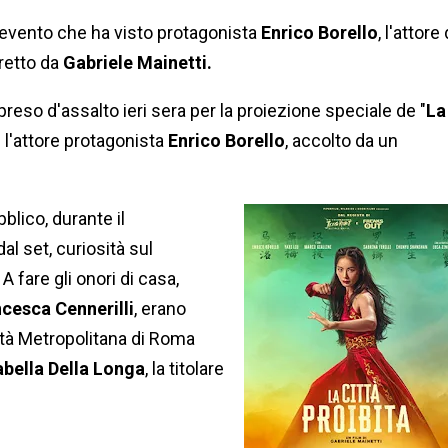
 evento che ha visto protagonista
Enrico Borello
, l'attore 
retto da
Gabriele Mainetti.
preso d'assalto ieri sera per la proiezione speciale de "
La
 l'attore protagonista
Enrico Borello
, accolto da un
blico, durante il
al set, curiosità sul
 fare gli onori di casa,
cesca Cennerilli
, erano
ittà Metropolitana di Roma
abella Della Longa
, la titolare