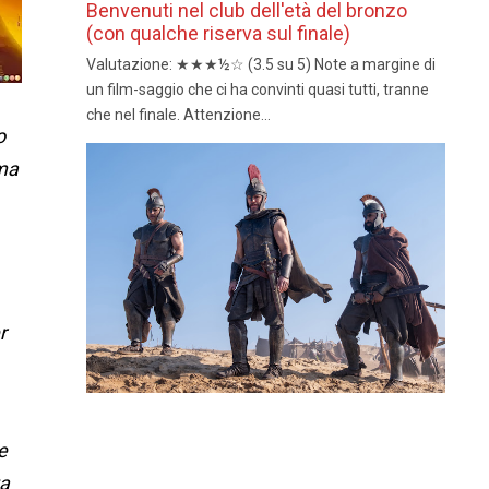
Benvenuti nel club dell'età del bronzo
(con qualche riserva sul finale)
Valutazione: ★★★½☆ (3.5 su 5) Note a margine di
un film-saggio che ci ha convinti quasi tutti, tranne
che nel finale. Attenzione...
o
 ma
r
e
ta