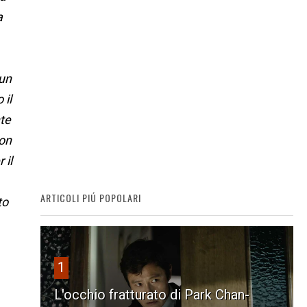
a
 un
 il
nte
con
 il
ARTICOLI PIÚ POPOLARI
to
1
L'occhio fratturato di Park Chan-