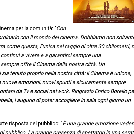
cinema per la comunità: "
Con
raordinario con il mondo del cinema. Dobbiamo non soltant
ura come questa, l’unica nel raggio di oltre 30 chilometri,
 continui a vivere e a garantirci sempre una
empre offre il Cinema della nostra città. Un
 sia tenuto proprio nella nostra città: il Cinema è unione,
pre nuove emozioni, nuovi spunti e sicuramente sempre
ontani da Tv e social network. Ringrazio Enrico Borello pe
ella, l’augurio di poter accogliere in sala ogni giorno un
orte risposta del pubblico: "
È una grande emozione veder
 di pubblico. La grande presenza di spettatori in una sera