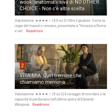
wook: anatomia visiva di NO OTHER
CHOICE - Non c'è altra scelta
Valutazione: ★★★★☆ (4,0 su 5) Oltre il giudizio. Come la
regia del maestro coreano, presentata a "Venezia a Roma
e nel ...
Readmore
2
VITA MIA: Quel tremore che
chiamiamo memoria
Valutazione: ★★★★☆ (4 su 5) Il coraggio di ricordare e la
capacità di perdonarsi nell'ultima opera di Edoardo
Winspear...
Readmore