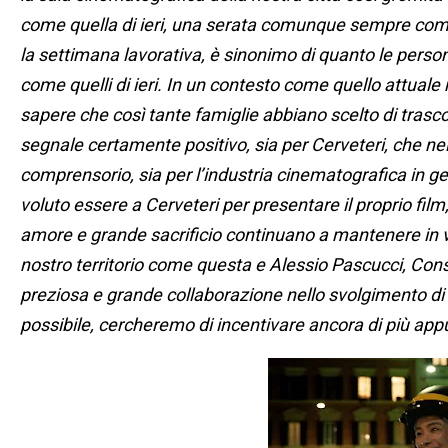
come quella di ieri, una serata comunque sempre comp
la settimana lavorativa, è sinonimo di quanto le person
come quelli di ieri. In un contesto come quello attuale
sapere che così tante famiglie abbiano scelto di trasc
segnale certamente positivo, sia per Cerveteri, che ne
comprensorio, sia per l’industria cinematografica in g
voluto essere a Cerveteri per presentare il proprio fil
amore e grande sacrificio continuano a mantenere in vi
nostro territorio come questa e Alessio Pascucci, Consi
preziosa e grande collaborazione nello svolgimento d
possibile, cercheremo di incentivare ancora di più appu