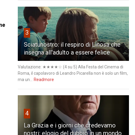
ne
3
Sciatunostro: il respiro di Linosa che
insegna all'adulto a essere felice
Valutazione: ★★★★☆ (4 su 5) Alla Festa del Cinema di
Roma, il capolavoro di Leandro Picarella non è solo un film,
ma un...
Readmore
4
La Grazia e i giorni che credevamo
nostri: elogio del dubbio in un mondo