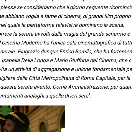
lessa se consideriamo che il giorno seguente ricominci
e abbiano voglia e fame di cinema, di grandi film proprio
 nel quale le piattaforme televisive dominano la scena,
orrere la serata avvolti dalla magia del grande schermo è
l Cinema Moderno ha l’unica sala cinematografica di tutto
enerale. Ringrazio dunque Enrico Borello, che ha forteme
m, Isabella Della Longa e Mario Giuffrida del Cinema, che 
ta un’attività di aggregazione e unione fondamentale per
gliere della Città Metropolitana di Roma Capitale, per la
i questa serata evento. Come Amministrazione, per quan
ntamenti analoghi a quello di ieri sera
".