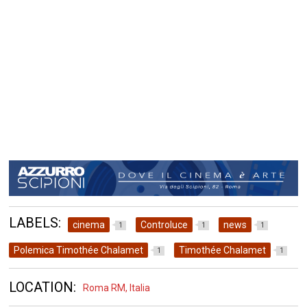
LABELS:
cinema
Controluce
news
1
1
1
Polemica Timothée Chalamet
Timothée Chalamet
1
1
LOCATION:
Roma RM, Italia