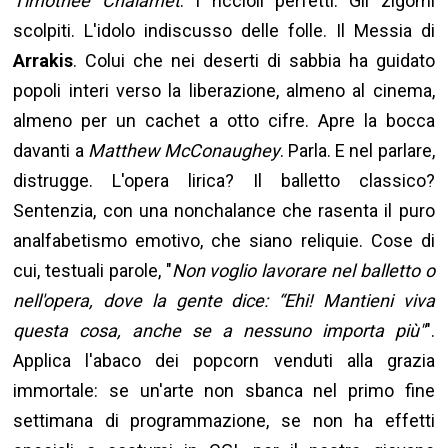
Timothée Chalamet
. I riccioli perfetti. Gli zigomi
scolpiti. L'idolo indiscusso delle folle. Il Messia di
Arrakis
. Colui che nei deserti di sabbia ha guidato
popoli interi verso la liberazione, almeno al cinema,
almeno per un cachet a otto cifre. Apre la bocca
davanti a
Matthew McConaughey
. Parla. E nel parlare,
distrugge. L'opera lirica? Il balletto classico?
Sentenzia, con una nonchalance che rasenta il puro
analfabetismo emotivo, che siano reliquie. Cose di
cui, testuali parole, "
Non voglio lavorare nel balletto o
nell'opera, dove la gente dice: “Ehi! Mantieni viva
questa cosa, anche se a nessuno importa più"
".
Applica l'abaco dei popcorn venduti alla grazia
immortale: se un'arte non sbanca nel primo fine
settimana di programmazione, se non ha effetti